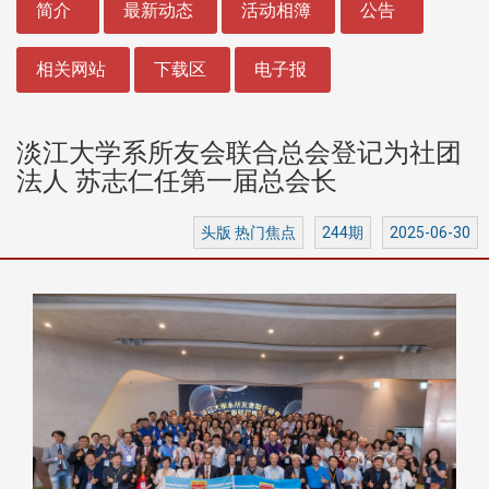
简介
最新动态
活动相簿
公告
相关网站
下载区
电子报
淡江大学系所友会联合总会登记为社团
法人 苏志仁任第一届总会长
头版 热门焦点
244期
2025-06-30