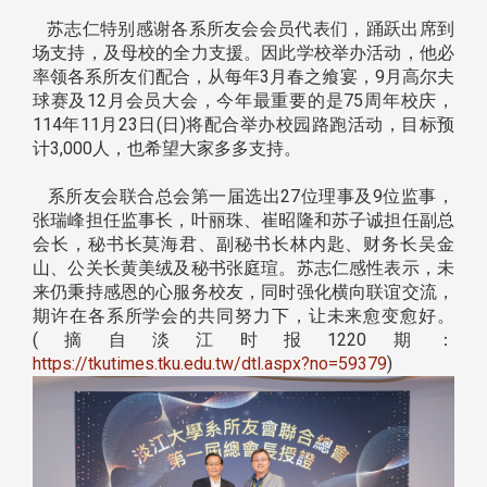
苏志仁特别感谢各系所友会会员代表们，踊跃出席到
场支持，及母校的全力支援。因此学校举办活动，他必
率领各系所友们配合，从每年3月春之飨宴，9月高尔夫
球赛及12月会员大会，今年最重要的是75周年校庆，
114年11月23日(日)将配合举办校园路跑活动，目标预
计3,000人，也希望大家多多支持。
系所友会联合总会第一届选出27位理事及9位监事，
张瑞峰担任监事长，叶丽珠、崔昭隆和苏子诚担任副总
会长，秘书长莫海君、副秘书长林内匙、财务长吴金
山、公关长黄美绒及秘书张庭瑄。苏志仁感性表示，未
来仍秉持感恩的心服务校友，同时强化横向联谊交流，
期许在各系所学会的共同努力下，让未来愈变愈好。
(摘自淡江时报1220期：
https://tkutimes.tku.edu.tw/dtl.aspx?no=59379
)