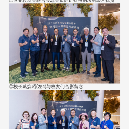
◎世界校友会联合会总会长陈进财特别录制影片祝贺
◎校长葛焕昭(左4)与校友们合影留念