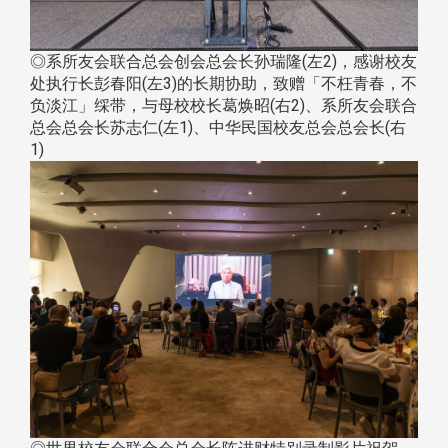
◎系所友会联合总会创会总会长孙瑞隆(左2)，感谢校友
处执行长彭春阳(左3)的长期协助，致赠「不枉青春，不
负淡江」䌽带，与母校校长葛焕昭(右2)、系所友会联合
总会总会长苏志仁(左1)、中华民国校友总会总会长(右
1)