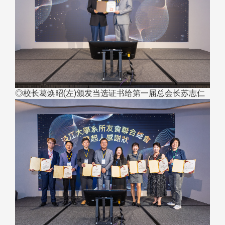
◎校长葛焕昭(左)颁发当选证书给第一届总会长苏志仁