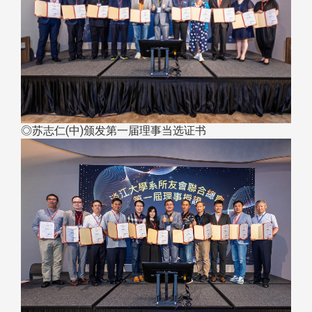
◎苏志仁(中)颁发第一届理事当选证书