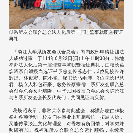
◎系所友会联合总会法人化后第一届理监事就职暨授证
典礼
「淡江大学系所友会联合总会」向内政部申请社团法
人成功过审，于114年6月22日(日)上午11时30分，特地
举办法人化后第一届理监事就职暨授证典礼，由校长葛
焕昭亲自颁授当选证书予总会长苏志仁，3位副校长许
辉煌、林俊宏、陈小雀、秘书长马雨沛、3位院长纪慧
君、杨立人和包正豪、教务长蔡宗儒、系所友会联合总
会创会总会长孙瑞隆、中华民国校友总会总会长陈沧江
与各系所友会会长及代表们，共同见证与庆贺。
葛焕昭表示，非常荣幸参与此盛会，称讚苏志仁积极
举办各项活动，校友们在事业上互相帮忙、拓展人脉，
又能传承淡江文化与理念，对母校有所回馈，对学弟妹
照顾有加。祝福系所友会联合总会运作顺畅，永续发