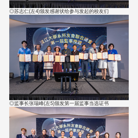
◎苏志仁(左4)颁发感谢状给参与发起的校友们
◎监事长张瑞峰(左5)颁发第一届监事当选证书