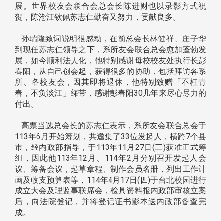
展。世界校友会联合会总会长陈进财也以录影方式祝
贺，陈沧江钦佩苏志仁勤奋又努力，贡献良多。
孙瑞隆致词说明很感动，在前总会长林健祥、庄子华
到现任苏志仁领导之下，系所友会联合总会愈加蓬勃发
展，如今顺利法人化，他特别感谢母校校友处执行长彭
春阳，从自己创会起，获得很多的协助，包括拜访各系
所、各校友会，因其即将退休，他特别致赠「不枉青
春，不负淡江」䌽带，感谢彭春阳30几年来尽心尽力的
付出。
高票当选总会长的苏志仁表示，系所友会联合总会于
113年6月开始筹划，共邀集了33位发起人，横跨7个县
市，经内政部指导，于113年11月27日(三)获准正式筹
组，因此他113年12月、114年2月分别召开发起人会
议、筹备会议，起草章程、制作会员名册，列出工作计
画及收支预算表等，114年4月17日(四)于台北校园进行
成立大会及理监事联席会，检具资料报内政部审核立案
后，向法院登记，并将登记证书影本送内政部备查完
成。