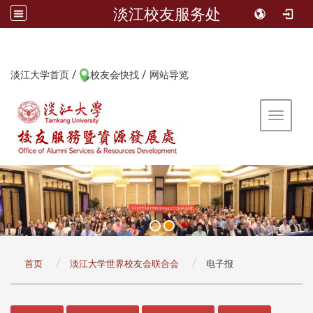
淡江校友服务处
/
/
:::
淡江大学首页
校友会快找
网站导览
Toggle 
:::
首页
淡江大学世界校友会联合会
电子报
:::