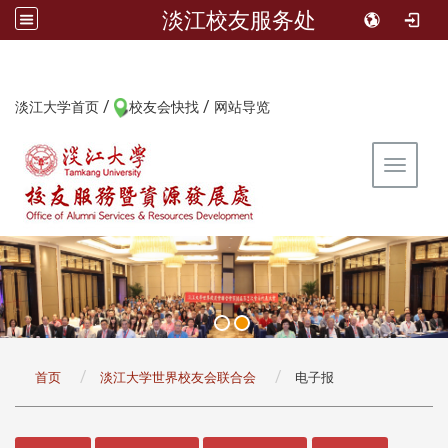
淡江校友服务处
/
/
:::
淡江大学首页
校友会快找
网站导览
Toggle 
:::
首页
淡江大学世界校友会联合会
电子报
:::