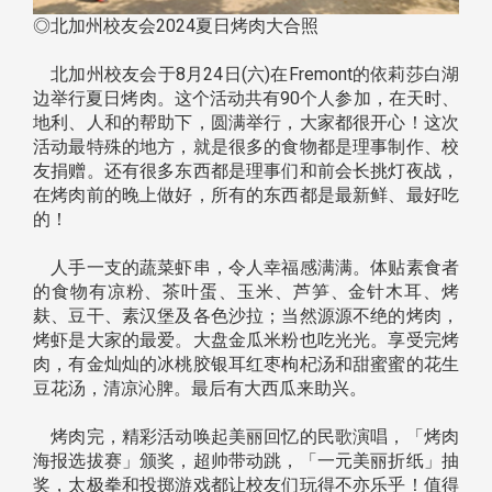
◎北加州校友会2024夏日烤肉大合照
北加州校友会于8月24日(六)在Fremont的依莉莎白湖
边举行夏日烤肉。这个活动共有90个人参加，在天时、
地利、人和的帮助下，圆满举行，大家都很开心！这次
活动最特殊的地方，就是很多的食物都是理事制作、校
友捐赠。还有很多东西都是理事们和前会长挑灯夜战，
在烤肉前的晚上做好，所有的东西都是最新鲜、最好吃
的！
人手一支的蔬菜虾串，令人幸福感满满。体贴素食者
的食物有凉粉、茶叶蛋、玉米、芦笋、金针木耳、烤
麸、豆干、素汉堡及各色沙拉；当然源源不绝的烤肉，
烤虾是大家的最爱。大盘金瓜米粉也吃光光。享受完烤
肉，有金灿灿的冰桃胶银耳红枣枸杞汤和甜蜜蜜的花生
豆花汤，清凉沁脾。最后有大西瓜来助兴。
烤肉完，精彩活动唤起美丽回忆的民歌演唱，「烤肉
海报选拔赛」颁奖，超帅带动跳，「一元美丽折纸」抽
奖，太极拳和投掷游戏都让校友们玩得不亦乐乎！值得