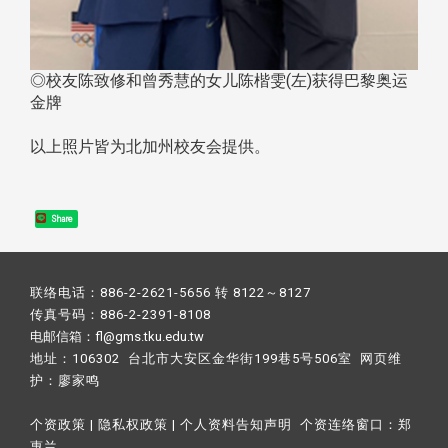
◎校友陈致修和曾秀慧的女儿陈楷雯(左)获得巴黎奥运
金牌
以上照片皆为北加州校友会提供。
Share
联络电话：886-2-2621-5656 转 8122～8127
传真号码：886-2-2391-8108
电邮信箱：fl@gms.tku.edu.tw
地址：106302 台北市大安区金华街199巷5号506室 网页维
护：
廖家鸣​
个资政策
|
隐私权政策
|
个人资料告知声明
个资连络窗口：
郑
惠兰