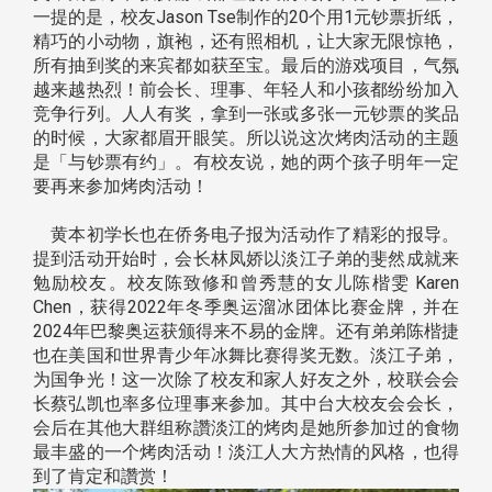
一提的是，校友Jason Tse制作的20个用1元钞票折纸，
精巧的小动物，旗袍，还有照相机，让大家无限惊艳，
所有抽到奖的来宾都如获至宝。最后的游戏项目，气氛
越来越热烈！前会长、理事、年轻人和小孩都纷纷加入
竞争行列。人人有奖，拿到一张或多张一元钞票的奖品
的时候，大家都眉开眼笑。所以说这次烤肉活动的主题
是「与钞票有约」。有校友说，她的两个孩子明年一定
要再来参加烤肉活动！
黄本初学长也在侨务电子报为活动作了精彩的报导。
提到活动开始时，会长林凤娇以淡江子弟的斐然成就来
勉励校友。校友陈致修和曾秀慧的女儿陈楷雯 Karen
Chen，获得2022年冬季奥运溜冰团体比赛金牌，并在
2024年巴黎奥运获颁得来不易的金牌。还有弟弟陈楷捷
也在美国和世界青少年冰舞比赛得奖无数。淡江子弟，
为国争光！这一次除了校友和家人好友之外，校联会会
长蔡弘凯也率多位理事来参加。其中台大校友会会长，
会后在其他大群组称讚淡江的烤肉是她所参加过的食物
最丰盛的一个烤肉活动！淡江人大方热情的风格，也得
到了肯定和讚赏！