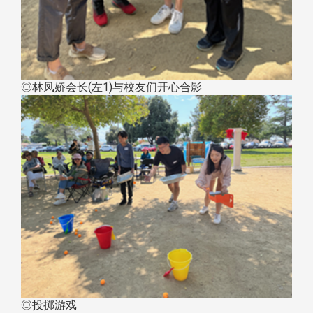
◎林凤娇会长(左1)与校友们开心合影
◎投掷游戏