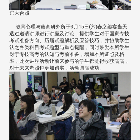
◎大合照
教育心理与谘商研究所于3月15日(六)春之飨宴当天
透过邀请讲师进行讲座及讨论，提供学生对于国家专技
考试准备方向、历届试题解析及应答技巧，并协助学生
认之各类科目考试题型与重点提醒，同时鼓励本所学生
对于专技高考的认知与考前准备，增加本所证照及格
率，此次讲座活动让前来参与的学生都觉得收获满满，
对于未来考照也更加踏实，活动圆满成功。