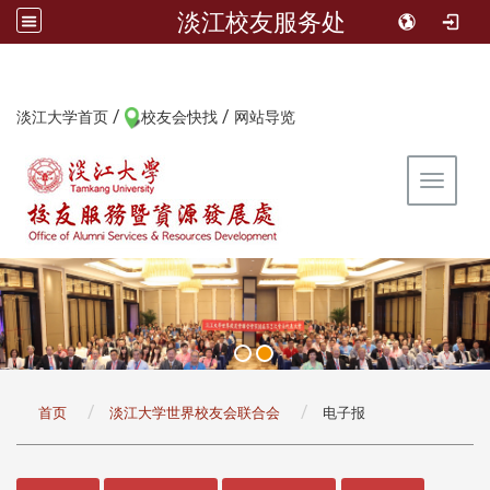
淡江校友服务处
/
/
:::
淡江大学首页
校友会快找
网站导览
Toggle 
:::
首页
淡江大学世界校友会联合会
电子报
:::