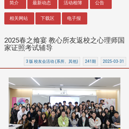
简介
最新动态
活动相簿
公告
相关网站
下载区
电子报
2025春之飨宴 教心所友返校之心理师国
家证照考试辅导
3 版 校友会活动 (系所、其他)
241期
2025-03-31