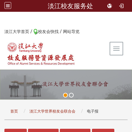
淡江校友服务处
/
/
:::
淡江大学首页
校友会快找
网站导览
Toggle 
:::
首页
淡江大学世界校友会联合会
电子报
:::