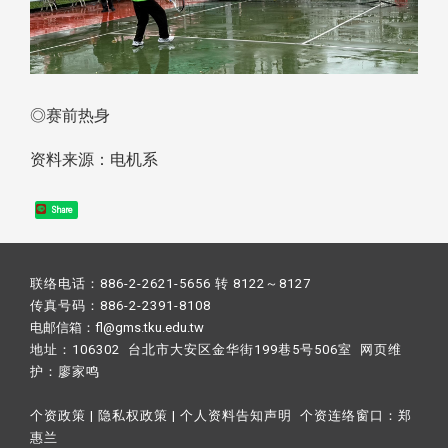
◎赛前热身
资料来源：电机系
Share
联络电话：886-2-2621-5656 转 8122～8127
传真号码：886-2-2391-8108
电邮信箱：fl@gms.tku.edu.tw
地址：106302 台北市大安区金华街199巷5号506室 网页维
护：
廖家鸣​
个资政策
|
隐私权政策
|
个人资料告知声明
个资连络窗口：
郑
惠兰