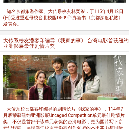
知名京都旅游作家、大传系校友林奕岑，于115年4月12日
(日)受邀重返母校台北校园D509举办新书《京都深度私旅》
发表会。
大传系校友潘客印编导《我家的事》 台湾电影首获纽约
亚洲影展最佳剧情片奖
大传系校友潘客印编导的剧情长片《我家的事》，114年7
月底荣获纽约亚洲影展Uncaged Competition单元最佳剧情片
奖，不仅是首部于该单元获奖的台湾电影，更为国片写下崭
新里程碑，展现淡江校友于影视创作领域的杰出实力与国际