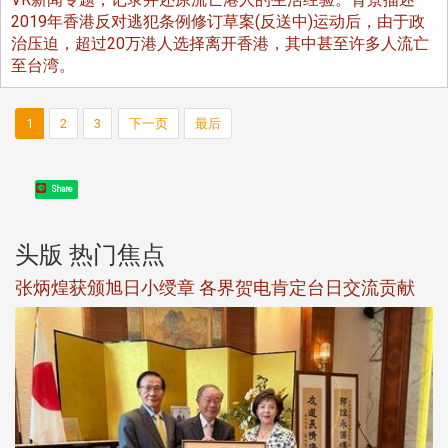
2019年香港反对逃犯条例修订草案(反送中)运动后，由于政
治压迫，超过20万港人选择离开香港，其中甚至许多人流亡
至台湾。
1
2
3
下一页
最后
Share
头版 热门焦点
新
张炳煌获颁旭日小绶章 各界贺电肯定台日交流贡献