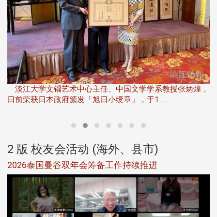
淡
下
淡江大学文锱艺术中心主任、中国文学学系教授张炳煌，
日前荣获日本政府颁发「旭日小绶章」，于1 ...
董
2 版 校友会活动 (海外、县市)
选
2026泰国曼谷双年会筹备工作持续推进
5