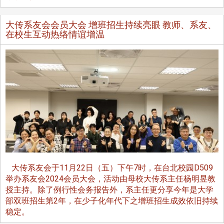
大传系友会会员大会 增班招生持续亮眼 教师、系友、
在校生互动热络情谊增温
大传系友会于11月22日（五）下午7时，在台北校园D509
举办系友会2024会员大会，活动由母校大传系主任杨明昱教
授主持。除了例行性会务报告外，系主任更分享今年是大学
部双班招生第2年，在少子化年代下之增班招生成效依旧持续
稳定。