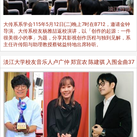
大传系系学会115年5月12日(二)晚上7时在B712，邀请金钟
导演、大传系校友杨雅喆返校演讲，以「创作的起源：一件
很美很小的事」为题，分享其影视创作历程与独到见解，系
主任许传阳与助理教授蔡铭益特地出席聆听。
淡江大学校友音乐人卢广仲 郑宜农 陈建骐 入围金曲37