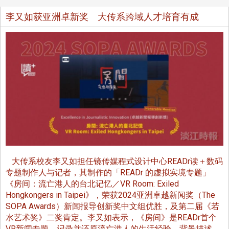
李又如获亚洲卓新奖 大传系跨域人才培育有成
大传系校友李又如担任镜传媒程式设计中心READr读＋数码
专题制作人与记者，其制作的「READr 的虚拟实境专题」
《房间：流亡港人的台北记忆／VR Room: Exiled
Hongkongers in Taipei》，荣获2024亚洲卓越新闻奖（The
SOPA Awards）新闻报导创新奖中文组优胜，及第二届《若
水艺术奖》二奖肯定。李又如表示，《房间》是READr首个
VR新闻专题，记录并还原流亡港人的生活经验。背景描述