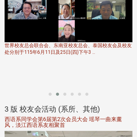
世界校友总会联合会、东南亚校友总会、泰国校友会及校友
服
处分别于115年6月11日及25日(四)下午3 ...
北
大
3 版 校友会活动 (系所、其他)
西语系同学会第6届第2次会员大会 瑶琴一曲来薰
风，淡江西语系友相聚首