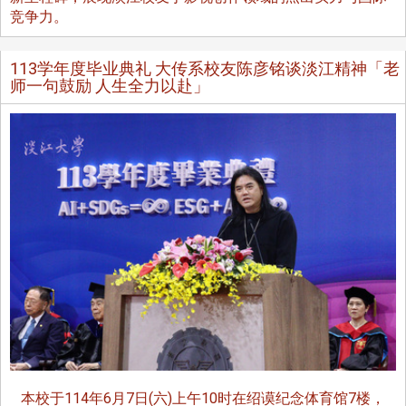
竞争力。
113学年度毕业典礼 大传系校友陈彦铭谈淡江精神「老
师一句鼓励 人生全力以赴」
本校于114年6月7日(六)上午10时在绍谟纪念体育馆7楼，