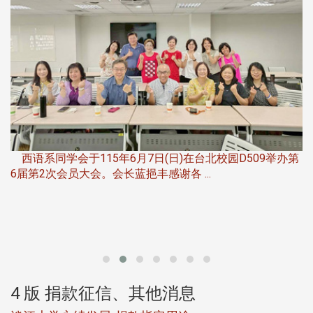
，
西语系同学会于115年6月7日(日)在台北校园D509举办第
6届第2次会员大会。会长蓝挹丰感谢各 ...
第
4 版 捐款征信、其他消息