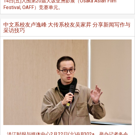
14日(五)入围第20届大坂亚洲影展（Osaka Asian Film
Festival, OAFF）竞赛单元。
中文系校友卢逸峰 大传系校友吴家昇 分享新闻写作与
采访技巧
淡江时报与媒体中心2月22日(六)在B302a，举办记者冬令