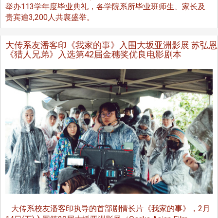
举办113学年度毕业典礼，各学院系所毕业班师生、家长及
贵宾逾3,200人共襄盛举。
大传系友潘客印《我家的事》入围大坂亚洲影展 苏弘恩
《猎人兄弟》入选第42届金穗奖优良电影剧本
大传系校友潘客印执导的首部剧情长片《我家的事》，2月