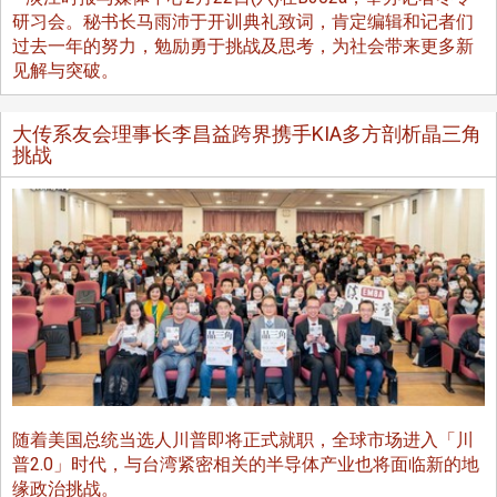
研习会。秘书长马雨沛于开训典礼致词，肯定编辑和记者们
过去一年的努力，勉励勇于挑战及思考，为社会带来更多新
见解与突破。
大传系友会理事长李昌益跨界携手KIA多方剖析晶三角
挑战
随着美国总统当选人川普即将正式就职，全球市场进入「川
普2.0」时代，与台湾紧密相关的半导体产业也将面临新的地
缘政治挑战。