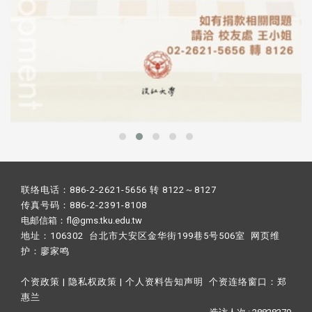
联络电话：886-2-2621-5656 转 8122～8127
传真号码：886-2-2391-8108
电邮信箱：fl@gms.tku.edu.tw
地址：106302 台北市大安区金华街199巷5号506室 网页维
护：
廖家鸣​
个资政策
|
隐私权政策
|
个人资料告知声明
个资连络窗口：
郑
惠兰