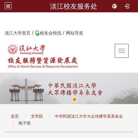
淡江校友服务处
/
/
:::
淡江大学首页
校友会快找
网站导览
Toggle 
:::
首页
文学院
中华民国淡江大学大众传播学系系友会
电子报