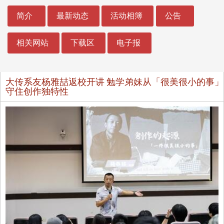
:::
简介
最新动态
活动相簿
公告
相关网站
下载区
电子报
大传系友杨雅喆返校开讲 勉学弟妹从「很美很小的事」
守住创作独特性