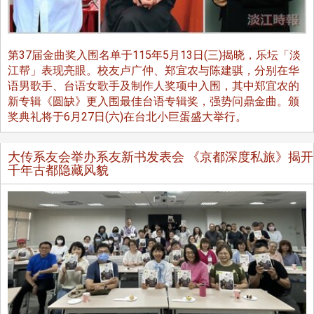
第37届金曲奖入围名单于115年5月13日(三)揭晓，乐坛「淡
江帮」表现亮眼。校友卢广仲、郑宜农与陈建骐，分别在华
语男歌手、台语女歌手及制作人奖项中入围，其中郑宜农的
新专辑《圆缺》更入围最佳台语专辑奖，强势问鼎金曲。颁
奖典礼将于6月27日(六)在台北小巨蛋盛大举行。
大传系友会举办系友新书发表会 《京都深度私旅》揭开
千年古都隐藏风貌