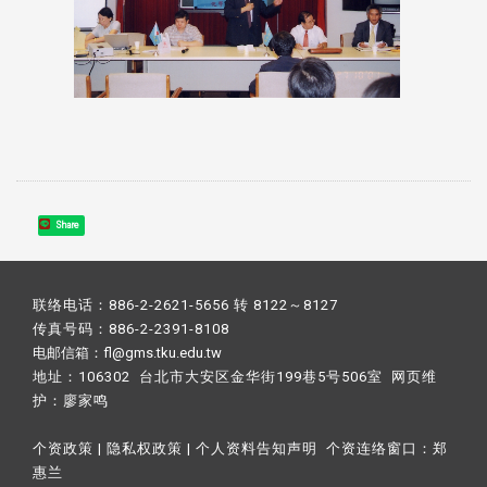
Share
联络电话：886-2-2621-5656 转 8122～8127
传真号码：886-2-2391-8108
电邮信箱：fl@gms.tku.edu.tw
地址：106302 台北市大安区金华街199巷5号506室 网页维
护：
廖家鸣​
个资政策
|
隐私权政策
|
个人资料告知声明
个资连络窗口：
郑
惠兰