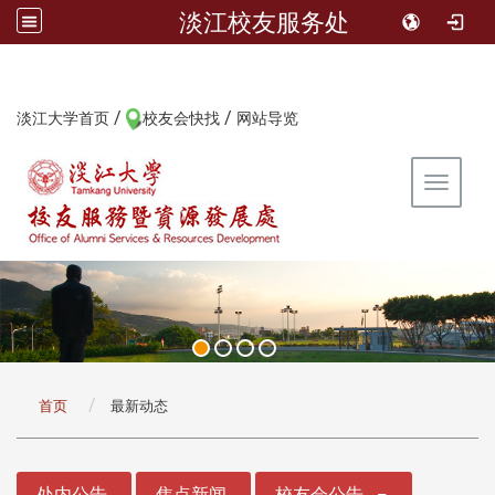
淡江校友服务处
/
/
:::
淡江大学首页
校友会快找
网站导览
Toggle 
:::
首页
最新动态
:::
处内公告
焦点新闻
校友会公告