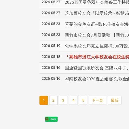
2026-05-27
2026泰国曼谷双年会筹备工作持
2026-05-27
芝加哥校友会「以爱传承 - 智慧
2026-05-23
芳苑的金色友谊─彰化县校友会海
2026-05-23
新竹市校友会7月份活动 【新竹3
2026-05-19
化学系校友邓克立伉俪捐300万
2026-05-18
「高雄市淡江大学校友会在校生奖
2026-05-16
国企暨国贸系所友会 基隆八斗子
2026-05-16
华南校友会2026夏之飨宴 劲歌
1
2
3
4
5
下一页
最后
Share