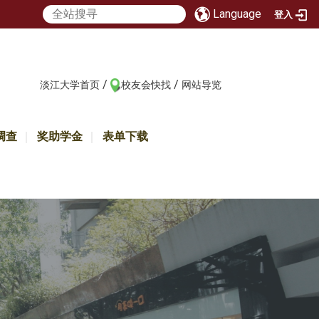
Language
登入
/
/
:::
淡江大学首页
校友会快找
网站导览
调查
奖助学金
表单下载