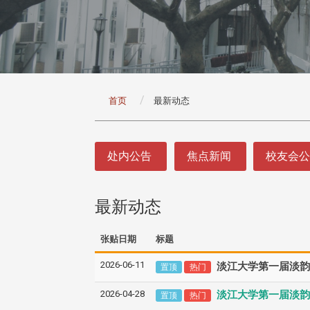
:::
首页
最新动态
:::
处内公告
焦点新闻
校友会
最新动态
张贴日期
标题
2026-06-11
淡江大学第一届淡韵
置顶
热门
2026-04-28
淡江大学第一届淡
置顶
热门