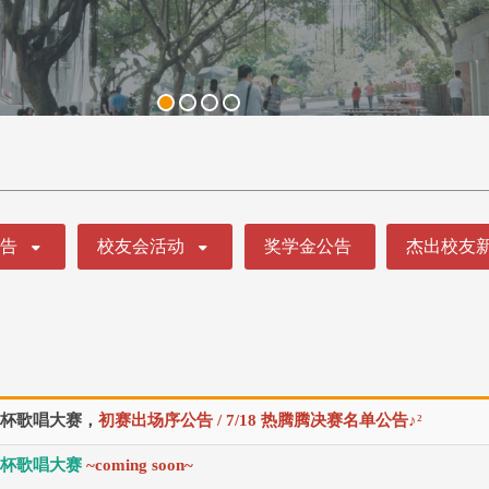
公告
校友会活动
奖学金公告
杰出校友
♪
杯歌唱大赛，
初赛出场序公告 / 7/18 热腾腾决赛名单公告
²
韵杯歌唱大赛
~coming soon~