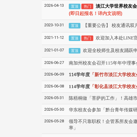
2026-04-13
淡江大学世界校友会
置顶
热门
(
)
即日起报名！详内文说明
2023-10-31
【重要公告】 校友通讯双
置顶
2021-11-12
欢迎加入本处LINE
置顶
热门
2021-01-07
欢迎全校师生及校友踊跃
置顶
2026-06-27
南加州校友会召开115年年中理
2026-06-09
学年度
「新竹市淡江大学校友
114
2026-06-08
114学年度
「彰化县淡江大学校友
2026-05-31
陈梧桐做「菩萨的工作」！高雄
2026-05-30
华东校友会参加「黔台青年传媒
2026-05-28
领导不只靠职权！企管系所友会
率」