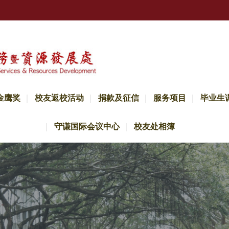
金鹰奖
校友返校活动
捐款及征信
服务项目
毕业生
守谦国际会议中心
校友处相簿