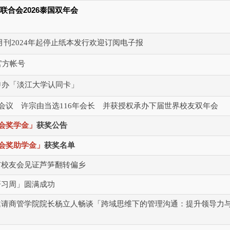
2026
联合会
泰国双年会
月刊2024年起停止纸本发行欢迎订阅电子报
官方帐号
申办「淡江大学认同卡」
事会议 许宗由当选116年会长 并获授权承办下届世界校友双年会
会奖学金」
获奖公告
会奖助学金」
获奖名单
市校友会见证芦笋翻转偏乡
研习周」圆满成功
邀请商管学院院长杨立人畅谈「跨域思维下的管理沟通：提升领导力