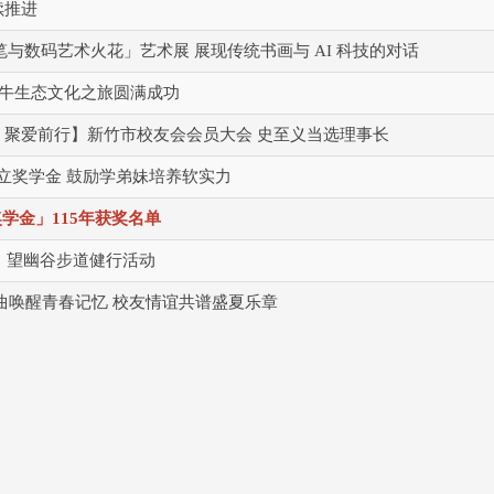
续推进
e笔与数码艺术火花」艺术展 展现传统书画与 AI 科技的对话
牛生态文化之旅圆满成功
0 聚爱前行】新竹市校友会会员大会 史至义当选理事长
设立奖学金 鼓励学弟妹培养软实力
学金」115年获奖名单
、望幽谷步道健行活动
金曲唤醒青春记忆 校友情谊共谱盛夏乐章