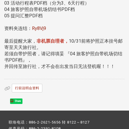
03 活动行程表PDF档（分为3、6天行程）
04 旅客护照自带机场切结书PDF档
05 提问汇整PDF档
资料夹连结：
Ry8Vj9
最后提醒大家，
非机票自理者，
10/31前将护照正本挂号邮
寄至天天旅行社。
若须自带护照者，请记得填妥 『04 旅客护照自带机场切结
书PDF档』，
并回传至旅行社，才不会在出发当日无法登机喔！！！
行前说明会资料
Share
联络电话：886-2-2621-5656 转 8122～8127
传真号码：886-2-2391-8108