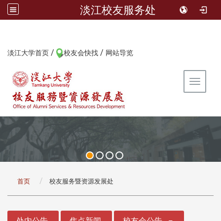
淡江校友服务处
/
/
:::
淡江大学首页
校友会快找
网站导览
Toggle 
:::
首页
校友服务暨资源发展处
:::
处内公告
焦点新闻
校友会公告