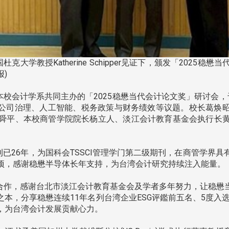
克大学教授Katherine Schipper见证下，颁发「2025
报)
会计学系共同主办的「2025稳懋当代会计论文奖」研讨会，于11
计、公司治理、人工智能、税务政策与财务绩效等议题。校长葛焕
舜平、本校商管学院院长杨立人、淡江会计教育基金会执行长
。
26年，为国科会TSSCI管理学门第二级期刊，在商管学界
项，感谢稳懋半导体长年支持，为台湾会计研究持续注入能量。
合作，感谢台北市淡江会计教育基金会及学者多年努力，让稳懋
分享稳懋连续11年名列台湾企业ESG评鑑前五名、5度入选道琼永续世界
，为台湾会计发展贡献心力。