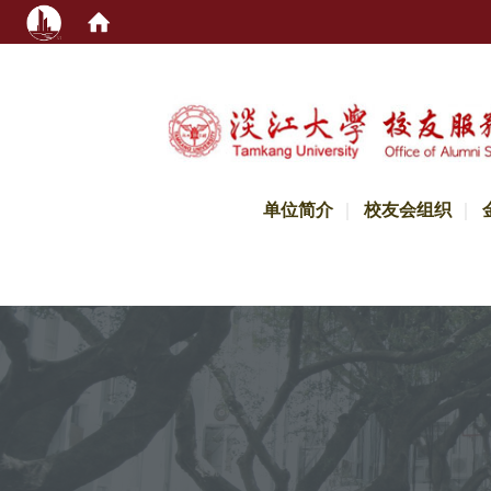
:::
单位简介
校友会组织