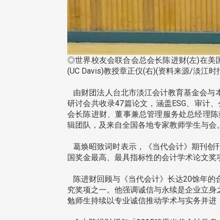
◎世界校友会联合会总会长陈进财(左)在美国杜
(UC Davis)教授章正仪(右)(资料来源/淡江时
由财团法人台北市淡江会计教育基金会与本校
研讨会共收录47篇论文，涵盖ESG、审
会长陈进财、董事兼总管理服务处总经理陈
辑团队，及来自全国各地专家教师学生与会
葛焕昭致词时表示，《当代会计》期刊创刊已
国奖金最高、最具指标性的会计学术论文奖
陈进财回顾与《当代会计》长达20馀年的
究奖项之一。他强调诚信与永续是企业立身之本，
勉师生持续以专业诚信推动学术与实务并进