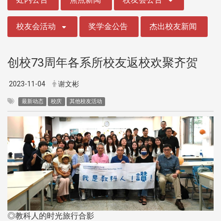
校友会活动
奖学金公告
杰出校友新闻
创校73周年各系所校友返校欢聚齐贺
2023-11-04
谢文彬
最新动态
校庆
其他校友活动
◎教科人的时光旅行合影