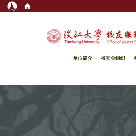
:::
单位简介
校友会组织