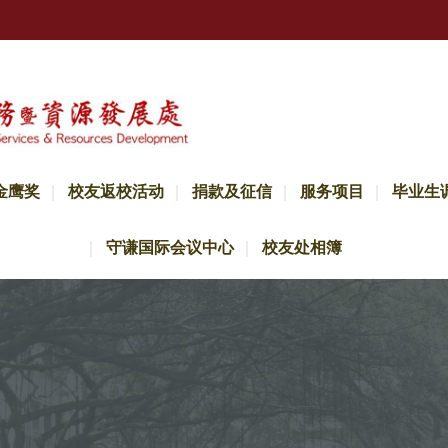
金鹰奖
校友返校活动
捐款及征信
服务项目
毕业生
守谦国际会议中心
校友处相簿