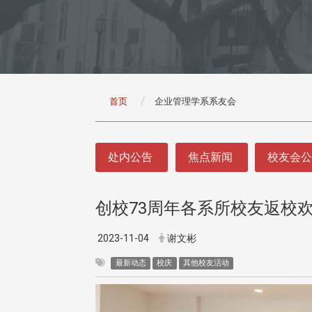
:::
首页
企业管理学系系友会
:::
处内公告
焦点新闻
校友会
创校73周年各系所校友返校
2023-11-04
谢文彬
最新动态
校庆
其他校友活动