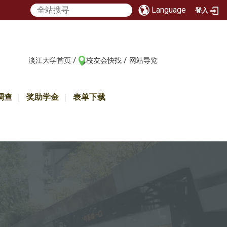
Language
登入
/
/
:::
淡江大学首页
校友会快找
网站导览
调查
奖助学金
表单下载