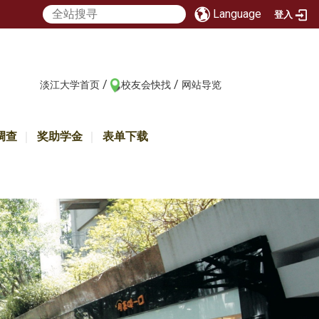
Language
登入
/
/
:::
淡江大学首页
校友会快找
网站导览
调查
奖助学金
表单下载