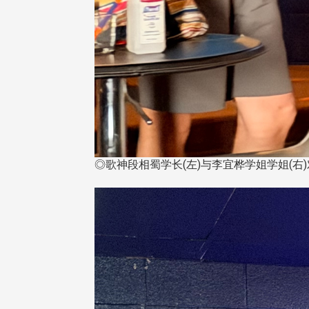
◎歌神段相蜀学长(左)与李宜桦学姐学姐(