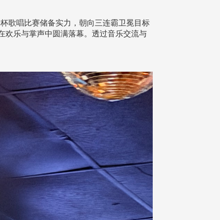
杯歌唱比赛储备实力，朝向三连霸卫冕目标
在欢乐与掌声中圆满落幕。透过音乐交流与