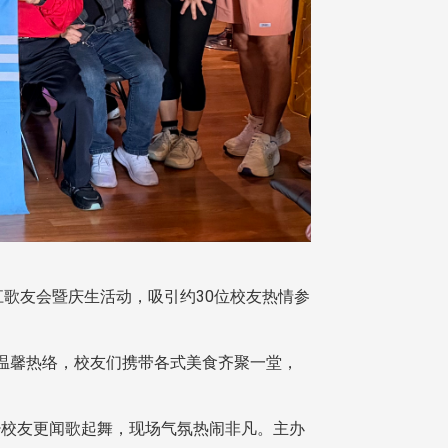
江歌友会暨庆生活动，吸引约30位校友热情参
温馨热络，校友们携带各式美食齐聚一堂，
校友更闻歌起舞，现场气氛热闹非凡。主办