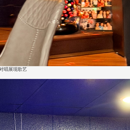
右)对唱展现歌艺