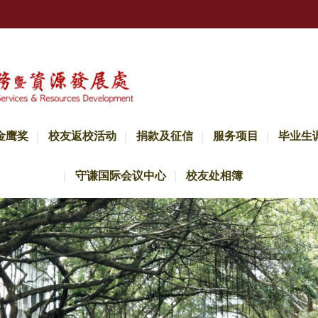
金鹰奖
校友返校活动
捐款及征信
服务项目
毕业生
守谦国际会议中心
校友处相簿