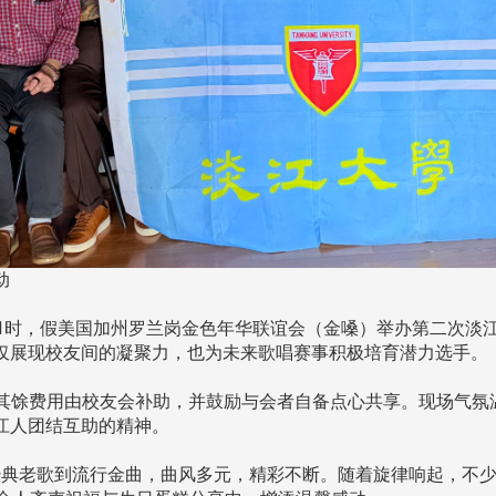
活动
午1时，假美国加州罗兰岗金色年华联谊会（金嗓）举办第二次淡
仅展现校友间的凝聚力，也为未来歌唱赛事积极培育潜力选手。
其馀费用由校友会补助，并鼓励与会者自备点心共享。现场气氛
江人团结互助的精神。
典老歌到流行金曲，曲风多元，精彩不断。随着旋律响起，不少