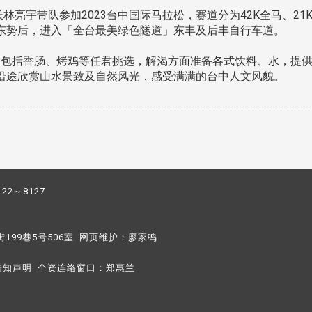
长林亮宇带队参加2023台中国际马拉松，赛道分为42K全马、21
东势后，进入「全台最美绿色隧道」东丰及后丰自行车道。
包括香肠、烤鸡等任君挑选，解渴方面准备各式饮料、水，提供
沿途欣赏山水景致及自然风光，感受满满的台中人文风貌。
122～8127
街199巷5号506室 网页维护：
廖家鸣​
告知声明
个资连络窗口：
郑惠兰