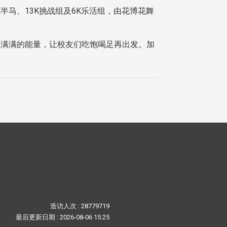
K半马、13K挑战组及6K乐活组，由花博花舞
满满的能量，让校友们吃饱喝足再出发。加
造访人次 : 28779719
最后更新日期 :
2026-08-06 15:25