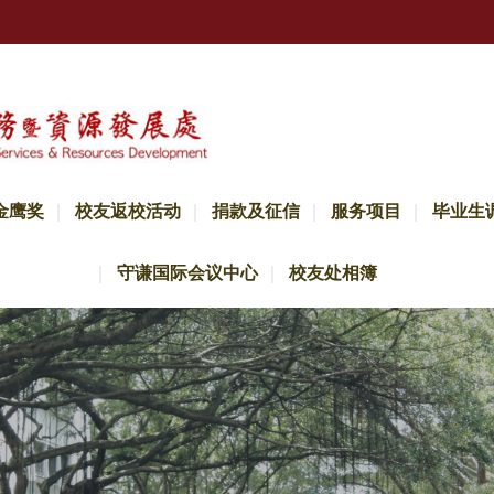
金鹰奖
校友返校活动
捐款及征信
服务项目
毕业生
守谦国际会议中心
校友处相簿