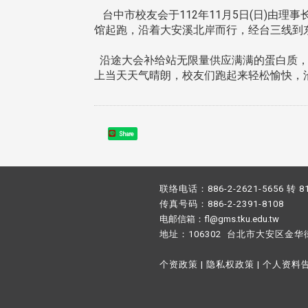
台中市校友会于112年11月5日(日)由理事
馆起跑，沿着大安溪北岸而行，经台三线到
沿途大会补给站无限量供应满满的蛋白质，
上当天天气晴朗，校友们跑起来轻松愉快，
Share
联络电话：886-2-2621-5656 转 8
传真号码：886-2-2391-8108
电邮信箱：fl@gms.tku.edu.tw
地址：106302 台北市大安区金华
个资政策
|
隐私权政策
|
个人资料