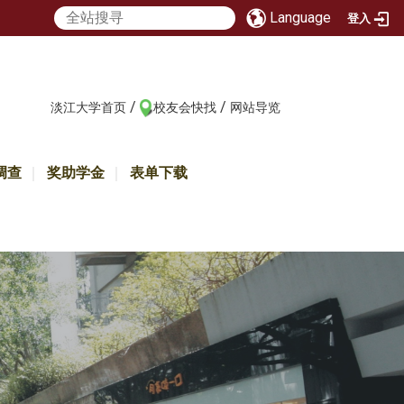
Language
登入
/
/
:::
淡江大学首页
校友会快找
网站导览
调查
奖助学金
表单下载