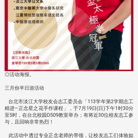
◎活动海报。
三月份半日游活动
台北市淡江大学校友会志工委员会「113学年第2学期志工
精进—正念星之花手作课程」，于7月19日(日)下午1时30分
至5时，在台北校园D509教室举办；有将近30位校友志工参
与，且回响非常热烈！
此活动中透过专业正念老师的带领，让校友志工们体验如