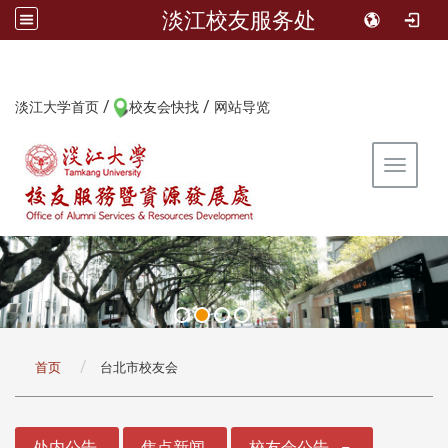
淡江校友服务处
/
/
:::
淡江大学首页
校友会快找
网站导览
Toggle 
:::
首页
台北市校友会
:::
处内公告
焦点新闻
校友会公告