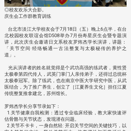
◎校友欢乐大合影。
庆生会工作群教育训练
台北市淡江大学校友会于7月18日（五）晚上6点半，在台
北校园校友联谊会馆D508举办7月份寿星庆生会暨专题演
讲，此次庆生会邀请日文系校友罗炜杰学长演讲，讲题：
「关节空间·经络畅通一古法整复与太极秘传的养护之
道」。
光从演讲者的姓名就觉得是个武功高强的练武者，黄性贤
太极拳第四代传人，武英门掌门人亲传弟子，还得过总统杯
太极拳冠军。除了练武，也在南京中医大学研究中医，从武
医结合，为了推广养生，创立了［江夏养生文化］担任江夏
传统整复推拿建北，苏州馆长。
罗炜杰学长分享节录如下：
1.关节健康自我检测：透过专业临床经验，教大家快速评
估骨骼与关节状态，发现潜在问题。
2.关节不卡卡，一身自然轻: 开启关节空间的关键技巧，以