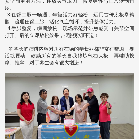
安全简单的方法，释放关节压力，恢复弹性与正常活动角
度。
3.任督二脉一畅通，年轻活力好轻松：运用古传太极拳精
髓，疏通任督二脉，活化气血循环，提升整体活力。
4.手脚整复，瞬间放松：现场示范并带您感受［关节空间
打开］后的立即放松效果，摆脱紧绷不适！
罗学长的演讲内容对所有在场的学长姐都非常有帮助。要
活就要动，鼓励所有的学长自我修炼气功太极，再辅助按
摩、推拿，对于养生会有很大增进！