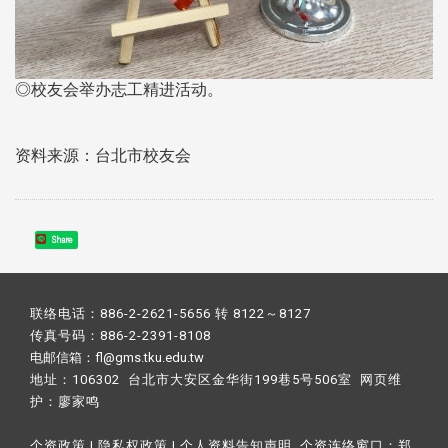
◎校友会举办志工精进活动。
资料来源：台北市校友会
Share
联络电话：886-2-2621-5656 转 8122～8127
传真号码：886-2-2391-8108
电邮信箱：fl@gms.tku.edu.tw
地址：106302 台北市大安区金华街199巷5号506室 网页维
护：
廖家鸣​
个资政策
|
隐私权政策
|
个人资料告知声明
个资连络窗口：
郑