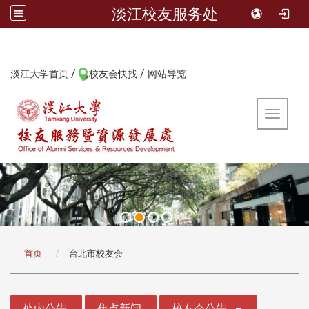
淡江校友服务处
/
/
:::
淡江大学首页
校友会快找
网站导览
Toggle 
:::
首页
台北市校友会
:::
处内公告
焦点新闻
校友会公告