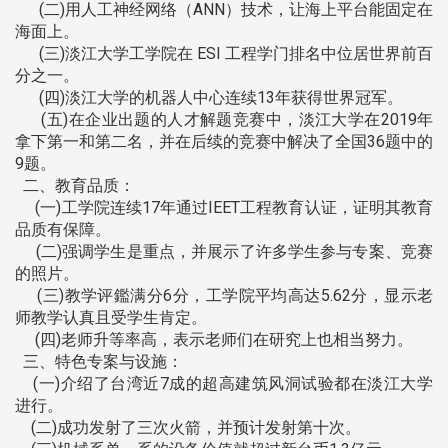
(二)用人工神经网络（ANN）技术，让海上平台能固定在
海面上。
(三)淡江大学工学院在 ESI 工程学门排名中位居世界前百
分之一。
(四)淡江大学的机器人中心连续13年获得世界冠军。
(五)在企业出题的人才解题竞赛中，淡江大学在2019年
拿下第一和第二名，并在后续的竞赛中解决了全国36题中的
9题。
二、教育品质：
(一)工学院连续17年通过IEET工程教育认证，证明其教育
品质有保障。
(二)强调学生是重点，并展示了许多学生参与专案、竞赛
的照片。
(三)教学评鑑满分6分，工学院平均高达5.62分，显示老
师教学认真且受学生肯定。
(四)老师升等率高，表示老师们在研究上也相当努力。
三、特色专案与设施：
(一)介绍了台湾近7成的超高建筑风洞试验都在淡江大学
进行。
(二)成功发射了三次火箭，并预计发射第十次。