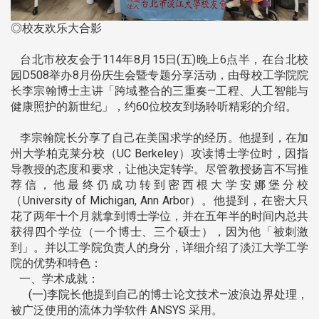
◎校友欢乐大合影
台北市校友会于114年8月15日(五)晚上6点半，在台北校
园D508举办8月份庆生会暨专题分享活动，由母校工学院院
长李宗翰博士主讲「跨域整合的三重奏—工程、人工智能与
健康照护的新世纪」，约60位校友到场聆听精彩的介绍。
李宗翰院长分享了自己在美国求学的经历。他提到，在加
州大学柏克莱分校（UC Berkeley）攻读博士学位时，因指
导教授的态度和要求，让他决定转学。尽管教授扬言不写推
荐信，他最终仍成功转到密西根大学安娜堡分校
（University of Michigan, Ann Arbor）。他提到，在密大只
花了两年十个月就拿到博士学位，并在五年半的时间内总共
获得四个学位（一个博士、三个硕士），因为他「被刺激
到」。并以工学院负责人的身分，详细介绍了淡江大学工学
院的优势和特色：
一、学术成就：
(一)李院长他提到自己的博士论文技术—波浪边界处理，
被广泛使用的流体力学软件 ANSYS 采用。