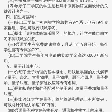
(三)机械系单一系的设备价值就超过新台币1.3亿元。
(四)展示了工学院的学生是杜拜未来博物馆立面设计的关
键设计者之一。
四、招生与福利：
(一)提出工学院与AI创智学院总共有9个系，但有19个专
家群组，学生可以跨领域学习。
(二)提出「斜槓体验游乐园区」的概念，让学生能自由学
习不同领域的知识。
(三)强调学生有免费健康检查，且从当年9月开始，每个
学生都有专属的GPT。
(四)工学院学生每年可申请的奖助学金高达7,000万新台
币。
五、量子计算中心：
(一)介绍了量子物理的基本概念，用浅显易懂的方式解释
了量子、奈米、古典物理、量子物理、测不准原理、量子叠
加、量子纠缠、量子穿隧效应等专有名词。
(二)用铜板翻转和鞋子配对的例子来比喻量子叠加和量子
纠缠。
(三)指出淡江大学在量子计算的算法和理论上有所突破，
可以将计算能力加速100万倍。
(四)强调量子科技在药物开发、通讯和生物学上的应用。