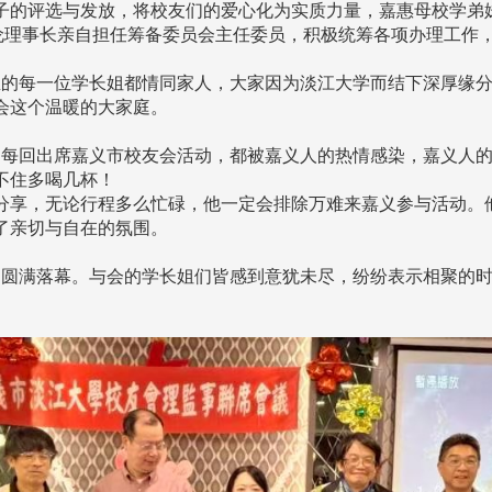
子的评选与发放，将校友们的爱心化为实质力量，嘉惠母校学弟妹
佳伦理事长亲自担任筹备委员会主任委员，积极统筹各项办理工作
的每一位学长姐都情同家人，大家因为淡江大学而结下深厚缘分
会这个温暖的大家庭。
每回出席嘉义市校友会活动，都被嘉义人的热情感染，嘉义人的
不住多喝几杯！
分享，无论行程多么忙碌，他一定会排除万难来嘉义参与活动。
了亲切与自在的氛围。
圆满落幕。与会的学长姐们皆感到意犹未尽，纷纷表示相聚的时