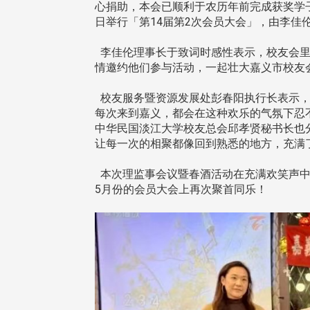
心捐助，本会已顺利于农历年前完成获奖学
日举行「第14届第2次会员大会」，由李
李佳伦理事长于致词时感性表示，校友会里
情邀约他们参与活动，一起壮大嘉义市校友
校友服务暨资源发展处彭春阳执行长表示，
每次来到嘉义，都会在这种欢乐的气氛下忍
中华民国淡江大学校友总会邱孝贤秘书长也
让每一次的相聚都像回到熟悉的地方，充满
本次理监事会议暨春酒活动在充满欢笑声中
5月份的会员大会上再次聚首同乐！