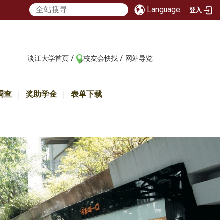
Language
登入
/
/
:::
淡江大学首页
校友会快找
网站导览
调查
奖助学金
表单下载