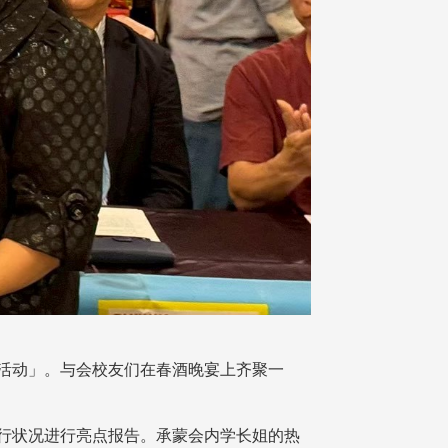
春酒活动」。与会校友们在春酒晚宴上齐聚一
行状况进行亮点报告。承蒙会内学长姐的热