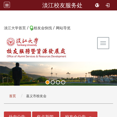
淡江校友服务处
/
/
:::
淡江大学首页
校友会快找
网站导览
Toggle 
:::
首页
嘉义市校友会
:::
处内公告
焦点新闻
校友会公告