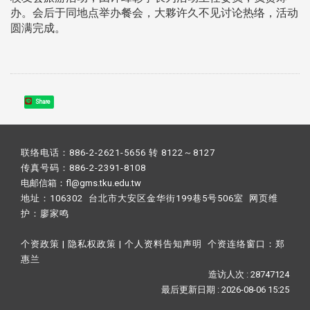
办。会后于同地点举办餐会，大夥许久不见讨论热络，活动
圆满完成。
Share
联络电话：886-2-2621-5656 转 8122～8127
传真号码：886-2-2391-8108
电邮信箱：fl@gms.tku.edu.tw
地址：106302 台北市大安区金华街199巷5号506室 网页维
护：
廖家鸣​
个资政策
|
隐私权政策
|
个人资料告知声明
个资连络窗口：
郑
惠兰
造访人次 : 28747124
最后更新日期 :
2026-08-06 15:25