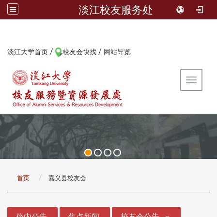
淡江校友服务处
/
/
:::
淡江大学首页
校友会快找
网站导览
Toggle 
:::
首页
嘉义县校友会
:::
处内公告
焦点新闻
校友会公告