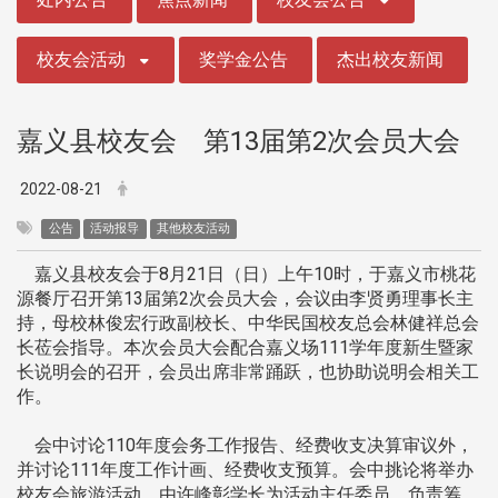
校友会活动
奖学金公告
杰出校友新闻
嘉义县校友会 第13届第2次会员大会
2022-08-21
公告
活动报导
其他校友活动
嘉义县校友会于8月21日（日）上午10时，于嘉义市桃花
源餐厅召开第13届第2次会员大会，会议由李贤勇理事长主
持，母校林俊宏行政副校长、中华民国校友总会林健祥总会
长莅会指导。本次会员大会配合嘉义场111学年度新生暨家
长说明会的召开，会员出席非常踊跃，也协助说明会相关工
作。
会中讨论110年度会务工作报告、经费收支决算审议外，
并讨论111年度工作计画、经费收支预算。会中挑论将举办
校友会旅游活动，由许峰彰学长为活动主任委员，负责筹