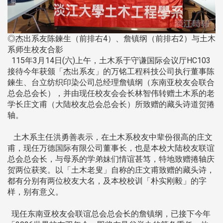
◎杰出系友陈鍊生（前排右4）、詹镇纲（前排右2）与土木
系师生校友合影
115年3月14日(六)上午，土木系于守谦国际会议厅HC103
接待今年获颁「杰出系友」的万铭工程科技公司执行董事陈
鍊生、台立纺织印染公司总经理詹镇纲（东南亚校友会联合
总会总会长），并由现任校友会会长林智伟转赠土木系的老
学长庄文甫（大陆校友总会总会长）所致赠的藏头诗道贺捲
轴。
土木系主任洪勇善表示，在土木系校友中辈份很高的庄文
甫，现任万德国际有限公司董事长，也是本校大陆校友联谊
总会总会长，与母系的学弟妹们情谊甚笃，特地致赠捲轴庆
贺两位获奖。以「土木老叟」自称的庄文甫致赠的藏头诗，
都有分别有两位校友大名，及本校校训「朴实刚毅」的字
样，别有意义。
现任东南亚校友会联谊总会总会长的詹镇纲，已接下今年