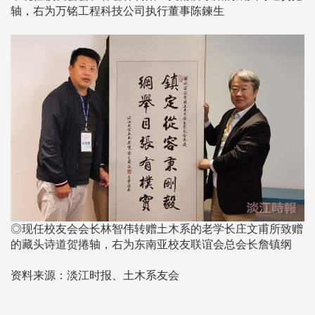
轴，右为万铭工程科技公司执行董事陈鍊生
◎现任校友会会长林智伟转赠土木系的老学长庄文甫所致赠
的藏头诗道贺捲轴，右为东南亚校友联谊会总会长詹镇纲
资料来源：淡江时报、土木系友会