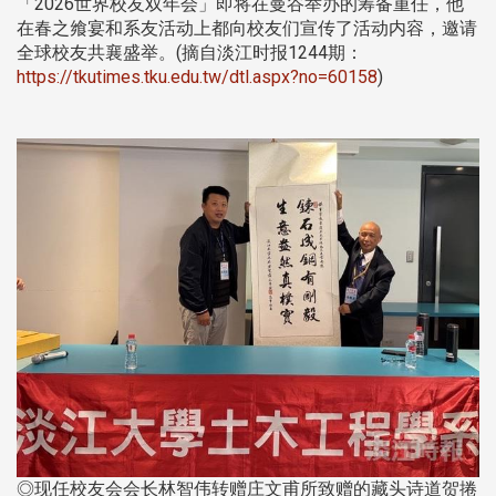
「2026世界校友双年会」即将在曼谷举办的筹备重任，他
在春之飨宴和系友活动上都向校友们宣传了活动内容，邀请
全球校友共襄盛举。(摘自淡江时报1244期：
https://tkutimes.tku.edu.tw/dtl.aspx?no=60158
)
◎现任校友会会长林智伟转赠庄文甫所致赠的藏头诗道贺捲