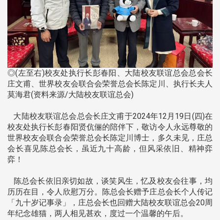
◎(左至右)校友处执行长彭春阳、大陆校友联谊总会总会长
庄文甫、世界校友会联合会荣誉总会长陈定川、执行长夫人
莫海君(资料来源/大陆校友联谊总会)
大陆校友联谊总会总会长庄文甫于2024年12月19日(四)在
校友处执行长彭春阳贤伉俪的陪伴下，敬访令人永远尊敬的
世界校友会联合会荣誉总会长陈定川博士，多久未见，庄总
会长喜见陈总会长，虽近九十高龄，但风采依旧、精神弈
弈！
陈总会长依旧亲切如故，谈笑风生，忆及校友会往事，均
历历在目，令人欣慰万分。陈总会长赠予庄总会长个人传记
「九十岁记事录」，庄总会长也回赠大陆校友联谊总会20周
年纪念雄猫，两人相见甚欢，度过一个温馨的午后。