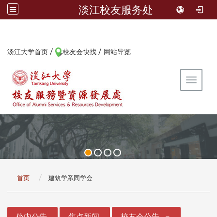
淡江校友服务处
/
/
:::
淡江大学首页
校友会快找
网站导览
Toggle 
:::
首页
建筑学系同学会
:::
处内公告
焦点新闻
校友会公告