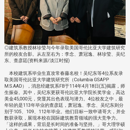
◎建筑系教授林珍莹与今年录取美国哥伦比亚大学建筑研究
所的校友合影。从左至右为：李念、萧冠逸、林珍莹、吴纪
东、查彦廷(资料来源/淡江时报)
本校建筑系毕业生直攻常春藤名校！吴纪东等4位系友录
取美国哥伦比亚大学建筑研究所（Columbia GSAPP
M.S.AAD），消息经建筑系FB于114年4月18日(五)揭露，师
生振奋。其中，吴纪东更获哥伦比亚大学院长奖学金，高达
美金45,000元，突显其出色表现与潜力。4位校友之中，最
年轻的是113年毕业的查彦廷，萧冠逸、李念、吴纪东则分
别于105、109、112年毕业。他们目标一致申请哥大，并全
数获录取，展现本校在国际建筑教育领域的强大竞争力。
「这样的成果，背后是长时间的准备与坚持。」哥大理学硕