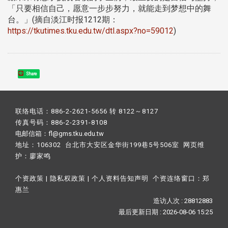
「只要相信自己，愿意一步步努力，就能走到梦想中的舞
台。」(摘自淡江时报1212期：
https://tkutimes.tku.edu.tw/dtl.aspx?no=59012
)
Share
联络电话：886-2-2621-5656 转 8122～8127
传真号码：886-2-2391-8108
电邮信箱：fl@gms.tku.edu.tw
地址：106302 台北市大安区金华街199巷5号506室 网页维
护：
廖家鸣​
个资政策
|
隐私权政策
|
个人资料告知声明
个资连络窗口：
郑
惠兰
造访人次 : 28812883
最后更新日期 :
2026-08-06 15:25