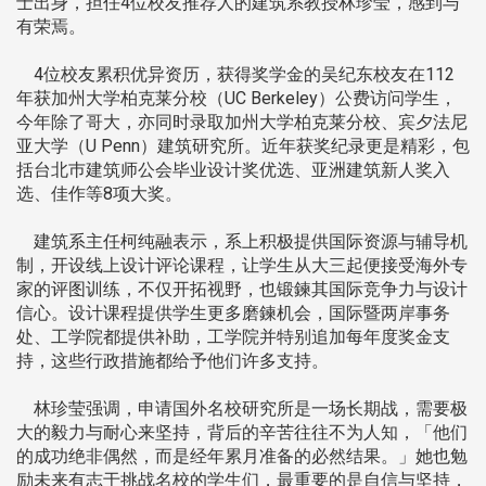
士出身，担任4位校友推荐人的建筑系教授林珍莹，感到与
有荣焉。
4位校友累积优异资历，获得奖学金的吴纪东校友在112
年获加州大学柏克莱分校（UC Berkeley）公费访问学生，
今年除了哥大，亦同时录取加州大学柏克莱分校、宾夕法尼
亚大学（U Penn）建筑研究所。近年获奖纪录更是精彩，包
括台北巿建筑师公会毕业设计奖优选、亚洲建筑新人奖入
选、佳作等8项大奖。
建筑系主任柯纯融表示，系上积极提供国际资源与辅导机
制，开设线上设计评论课程，让学生从大三起便接受海外专
家的评图训练，不仅开拓视野，也锻鍊其国际竞争力与设计
信心。设计课程提供学生更多磨鍊机会，国际暨两岸事务
处、工学院都提供补助，工学院并特别追加每年度奖金支
持，这些行政措施都给予他们许多支持。
林珍莹强调，申请国外名校研究所是一场长期战，需要极
大的毅力与耐心来坚持，背后的辛苦往往不为人知，「他们
的成功绝非偶然，而是经年累月准备的必然结果。」她也勉
励未来有志于挑战名校的学生们，最重要的是自信与坚持，