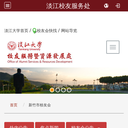
淡江校友服务处
/
/
:::
淡江大学首页
校友会快找
网站导览
Toggle 
:::
首页
新竹市校友会
:::
处内公告
焦点新闻
校友会公告