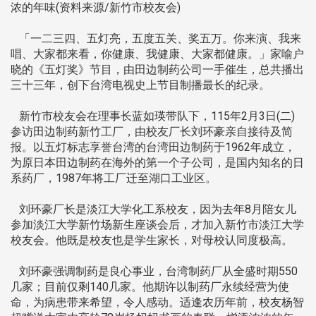
浓的年味(资料来源/新竹市校友会)
「一二三四、五灯亮，五度五关、奖五万。你来演、我来
唱、大家都来看，你健康、我健康、大家都健康。」家喻户
晓的《五灯奖》节目，由田边制药公司一手催生，总共播出
三十三年，创下台湾电视史上节目制播最长的纪录。
新竹市校友会在理事长蓝如瑛带队下，115年2月3日(二)
参访田边制药新竹工厂，由校友厂长刘环豪亲自接待及简
报。以五灯标志享誉台湾的台湾田边制药于1962年成立，
为原日本田边制药在海外的第一个子公司，是国内知名的日
系药厂，1987年将工厂迁至湖口工业区。
刘环豪厂长是淡江大学化工系校友，因为去年8月陪女儿
参加淡江大学新竹场新生座谈会后，才加入新竹市淡江大学
校友会。他既是校友也是学生家长，对母校认同度极高。
刘环豪强调制药是良心事业，台湾制药厂从全盛时期550
几家；目前仅剩140几家。他期许以制药厂永续经营为使
命，为病患带来希望，令人感动。适逢农历年前，校友杨智