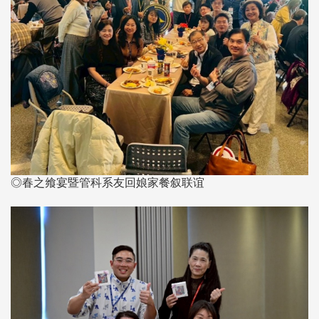
◎春之飨宴暨管科系友回娘家餐叙联谊