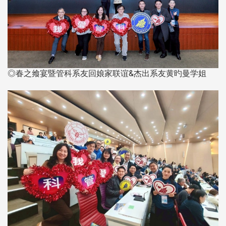
◎春之飨宴暨管科系友回娘家联谊&杰出系友黄旳曼学姐