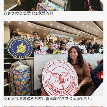
◎春之飨宴我爱淡江我爱管科
◎春之飨宴暨管科系友回娘家联谊系友出席颁奖典礼