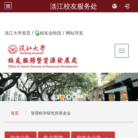
淡江校友服务处
/
/
:::
淡江大学首页
校友会快找
网站导览
Toggle 
:::
首页
管理科学研究所所友会
:::
处内公告
焦点新闻
校友会公告