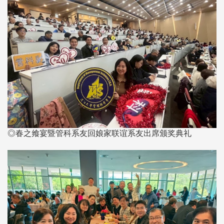
◎春之飨宴暨管科系友回娘家联谊系友出席颁奖典礼