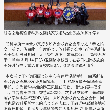
◎春之飨宴暨管科系友回娘家联谊&杰出系友陈琼华学姊
管科系所一向全力支持系所友会联合总会举办之「春之飨
宴」活动。借由此一年度盛会，管科系办公室与管科系所友
会于活动当日共同主办「管科系友回娘家联谊」，邀请系友
于 115 年 3 月 14 日(六)返回淡水校园，在春日杜鹃盛放的
美好时节中，重温青春校园记忆，凝聚深厚管科情谊。
本次活动于守谦国际会议中心有莲厅温馨举行，由系所友
会联合总会与校友处共同筹办，并由 EMBA 联合同学会理
事长、亦为管科学姐的黎三凤担任司仪。活动内容丰富多
元，包含贵宾致词、智慧e笔体验、杰出系友颁奖、餐叙联
谊及幸福水晶杯垫DIY活动。系所友会联合总会总会长，同
时也是管科系所学长的总会长苏志仁，于致词中感谢各地校
友返校相聚，并提及今年适逢淡江大学创校 75 周年及系所