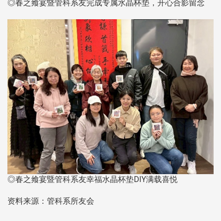
◎春之飨宴暨管科系友完成专属水晶杯垫，开心合影留念
◎春之飨宴暨管科系友幸福水晶杯垫DIY满载喜悦
资料来源：管科系所友会