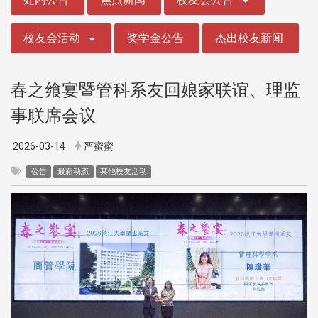
校友会活动
奖学金公告
杰出校友新闻
春之飨宴暨管科系友回娘家联谊、理监
事联席会议
2026-03-14
严蜜蜜
公告
最新动态
其他校友活动