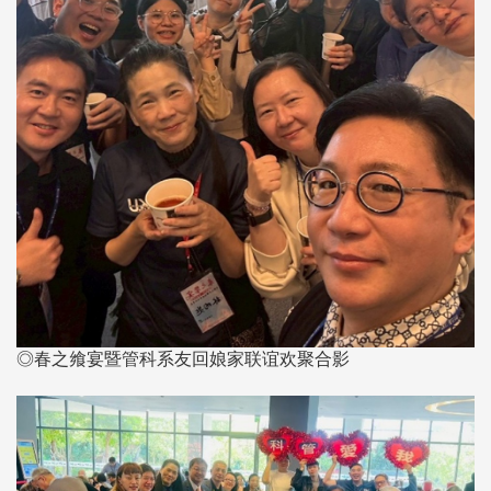
◎春之飨宴暨管科系友回娘家联谊欢聚合影