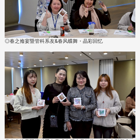
◎春之飨宴暨管科系友&春风蝶舞・晶彩回忆