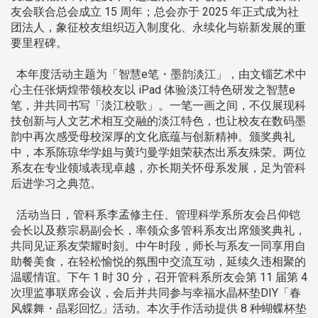
友会联合总会成立 15 周年；总会亦于 2025 年正式成为社
团法人，象征校友组织迈入制度化、永续化与崭新发展的重
要里程碑。
本年度活动主题为「智慧e笔・墨韵淡江」，由文锱艺术中
心主任张炳煌带领校友以 iPad 体验淡江特色研发之智慧e
笔，并共同书写「淡江校歌」。一笔一画之间，不仅展现科
技创新与人文艺术相互交融的淡江特色，也让校友在数码墨
韵中再次感受母校深厚的文化底蕴与创新精神。颁奖典礼
中，本系陈琼华学姐与黄玓曼学姐荣获杰出系友殊荣。两位
系友在专业领域表现卓越，亦长期关怀母系发展，足为管科
后进学习之典范。
活动当日，管科系李孟修主任、管理科学系所友会吕仰铠
会长以及蔡宗易副会长，率领众多管科系友出席颁奖典礼，
共同见证系友荣耀时刻。中午时段，师长与系友一同享用自
助餐美食，在轻松愉悦的氛围中交流互动，延续久违相聚的
温暖情谊。下午 1 时 30 分，召开管科系所友会第 11 届第 4
次理监事联席会议，会后并共同参与幸福水晶杯垫DIY「春
风蝶舞・晶彩回忆」活动。本次手作活动提供 8 种蝴蝶杯垫