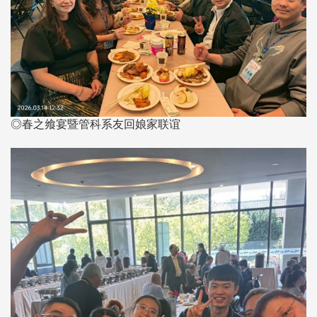
◎春之飨宴暨管科系友回娘家联谊