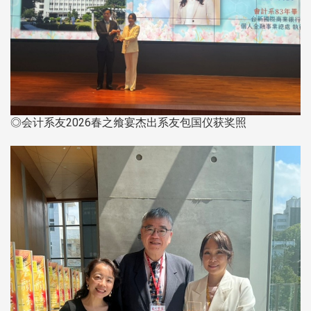
◎会计系友2026春之飨宴杰出系友包国仪获奖照