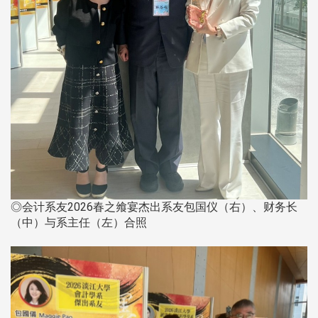
◎会计系友2026春之飨宴杰出系友包国仪（右）、财务长
（中）与系主任（左）合照