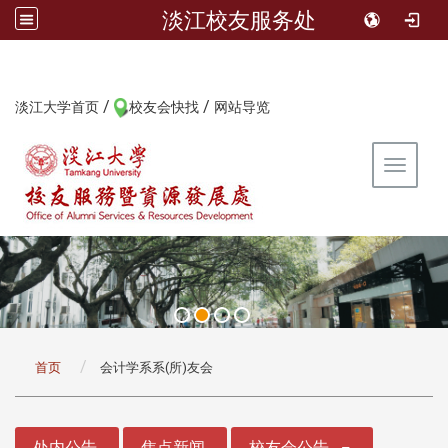
淡江校友服务处
/
/
:::
淡江大学首页
校友会快找
网站导览
Toggle 
:::
首页
会计学系系(所)友会
:::
处内公告
焦点新闻
校友会公告