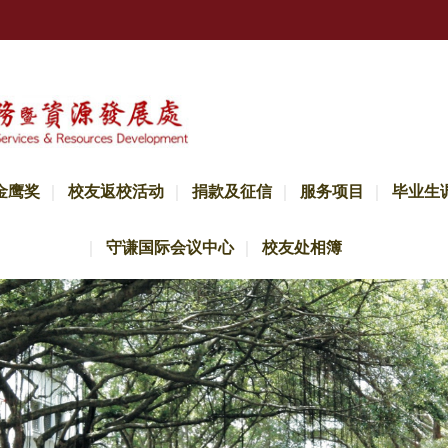
金鹰奖
校友返校活动
捐款及征信
服务项目
毕业生
守谦国际会议中心
校友处相簿