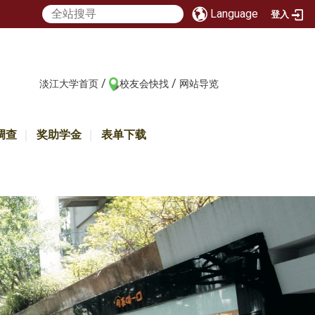
Language
登入
/
/
:::
淡江大学首页
校友会快找
网站导览
调查
奖助学金
表单下载