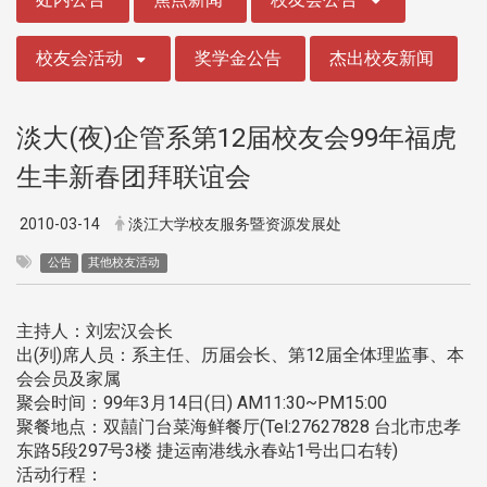
校友会活动
奖学金公告
杰出校友新闻
淡大(夜)企管系第12届校友会99年福虎
生丰新春团拜联谊会
2010-03-14
淡江大学校友服务暨资源发展处
公告
其他校友活动
主持人：刘宏汉会长
出(列)席人员：系主任、历届会长、第12届全体理监事、本
会会员及家属
聚会时间：99年3月14日(日) AM11:30~PM15:00
聚餐地点：双囍门台菜海鲜餐厅(Tel:27627828 台北市忠孝
东路5段297号3楼 捷运南港线永春站1号出口右转)
活动行程：