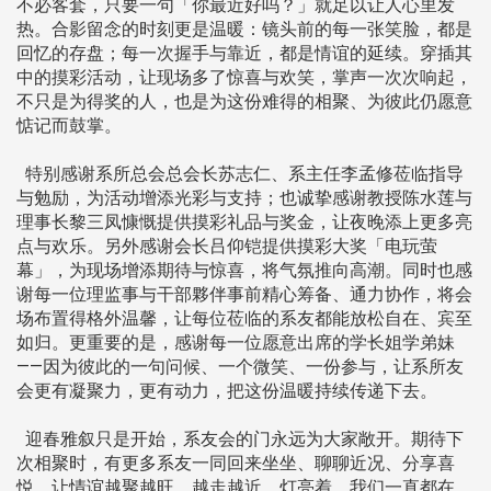
不必客套，只要一句「你最近好吗？」就足以让人心里发
热。合影留念的时刻更是温暖：镜头前的每一张笑脸，都是
回忆的存盘；每一次握手与靠近，都是情谊的延续。穿插其
中的摸彩活动，让现场多了惊喜与欢笑，掌声一次次响起，
不只是为得奖的人，也是为这份难得的相聚、为彼此仍愿意
惦记而鼓掌。
特别感谢系所总会总会长苏志仁、系主任李孟修莅临指导
与勉励，为活动增添光彩与支持；也诚挚感谢教授陈水莲与
理事长黎三凤慷慨提供摸彩礼品与奖金，让夜晚添上更多亮
点与欢乐。另外感谢会长吕仰铠提供摸彩大奖「电玩萤
幕」，为现场增添期待与惊喜，将气氛推向高潮。同时也感
谢每一位理监事与干部夥伴事前精心筹备、通力协作，将会
场布置得格外温馨，让每位莅临的系友都能放松自在、宾至
如归。更重要的是，感谢每一位愿意出席的学长姐学弟妹
——因为彼此的一句问候、一个微笑、一份参与，让系所友
会更有凝聚力，更有动力，把这份温暖持续传递下去。
迎春雅叙只是开始，系友会的门永远为大家敞开。期待下
次相聚时，有更多系友一同回来坐坐、聊聊近况、分享喜
悦，让情谊越聚越旺、越走越近。灯亮着，我们一直都在。