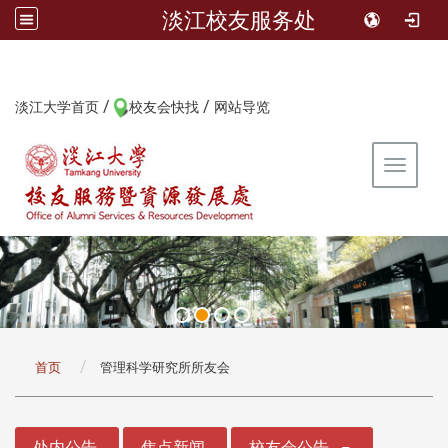
淡江校友服务处
/
/
:::
淡江大学首页
校友会快找
网站导览
Toggle 
:::
首页
管理科学研究所所友会
:::
处内公告
焦点新闻
校友会公告