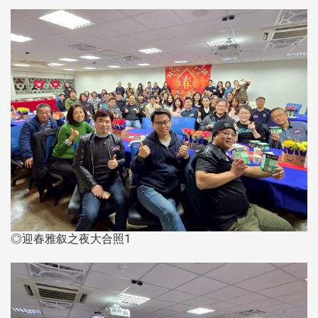
◎迎春雅叙之夜大合照1