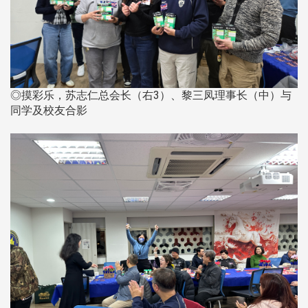
◎摸彩乐，苏志仁总会长（右3）、黎三凤理事长（中）与
同学及校友合影