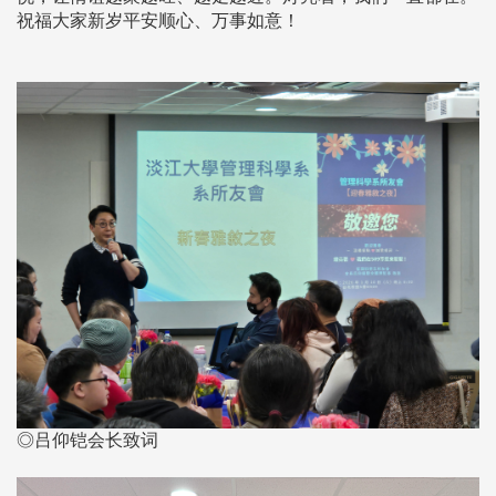
祝福大家新岁平安顺心、万事如意！
◎吕仰铠会长致词