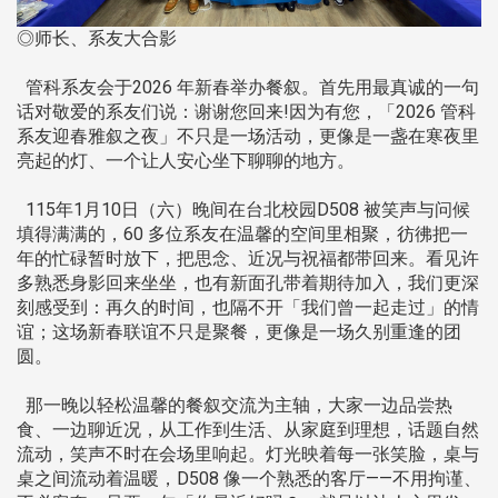
◎师长、系友大合影
管科系友会于2026 年新春举办餐叙。首先用最真诚的一句
话对敬爱的系友们说：谢谢您回来!因为有您，「2026 管科
系友迎春雅叙之夜」不只是一场活动，更像是一盏在寒夜里
亮起的灯、一个让人安心坐下聊聊的地方。
115年1月10日（六）晚间在台北校园D508 被笑声与问候
填得满满的，60 多位系友在温馨的空间里相聚，彷彿把一
年的忙碌暂时放下，把思念、近况与祝福都带回来。看见许
多熟悉身影回来坐坐，也有新面孔带着期待加入，我们更深
刻感受到：再久的时间，也隔不开「我们曾一起走过」的情
谊；这场新春联谊不只是聚餐，更像是一场久别重逢的团
圆。
那一晚以轻松温馨的餐叙交流为主轴，大家一边品尝热
食、一边聊近况，从工作到生活、从家庭到理想，话题自然
流动，笑声不时在会场里响起。灯光映着每一张笑脸，桌与
桌之间流动着温暖，D508 像一个熟悉的客厅——不用拘谨、