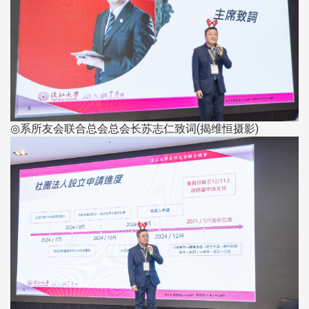
◎系所友会联合总会总会长苏志仁致词(揭维恒摄影)