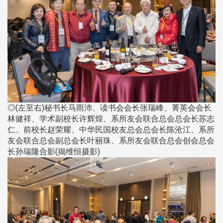
◎(左至右)秘书长马雨沛、读书会会长张瑞峰、菁英会会长
林健祥、学术副校长许辉煌、系所友会联合总会总会长苏志
仁、前校长赵荣耀、中华民国校友总会总会长陈沧江、系所
友会联合总会副总会长叶丽珠、系所友会联合总会创会总会
长孙瑞隆合影(揭维恒摄影)