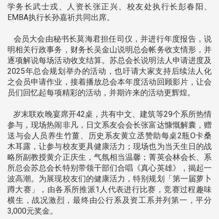
学务长武士戎、人资长张正兴、校友处执行长彭春阳、
EMBA执行长孙嘉祈共同出席。
会员大会由秘书长莫海君担任司仪，并进行年度报告，说
明相关行政事务，财务长吴金山说明总会帐务收支情形，并
逐项解说每场活动收支结算。苏总会长说明法人申请进度及
2025年总会规划举办的活动，也吁请大家支持后续法人化
之会员申请作业，接着播放总会本年度活动回顾影片，让会
员们回忆起每项精彩的活动，并期许来的活动更辉煌。
岁末联欢晚宴席开42桌，共有中文、建筑等29个系所热情
参与，现场热闹非凡，日文系友会会长张富达慷慨解囊，赠
送与会人员养生竹薑、历史系友黄立丞赞助每桌2瓶O卡桑
木耳露，让参与校友更具健康活力；现场也为当天生日的战
略所副教授黄介正庆生，气氛相当温馨；菁英会林会长、系
所总会苏总会长特别带领干部们合唱《真心英雄》，揭起一
波高潮。为展现校友们的健康活力，特别规划「第一届萝卜
蹲大赛」，由各系所推派1人代表进行比赛，竞赛过程趣味
横生，战况激烈，最终由公行系及资工系并列第一，平分
3,000元奖金。