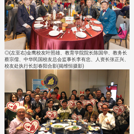
◎(左至右)金鹰校友叶照雄、教育学院院长陈国华、教务长
蔡宗儒、中华民国校友总会监事长李有忠、人资长张正兴、
校友处执行长彭春阳合影(揭维恒摄影)