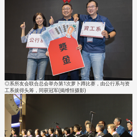
◎系所友会联合总会举办第1次萝卜蹲比赛，由公行系与资
工系拔得头筹，同获冠军(揭维恒摄影)