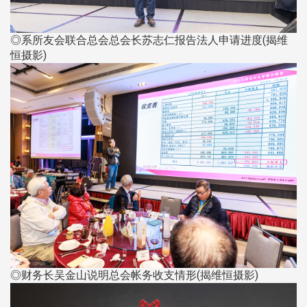
◎系所友会联合总会总会长苏志仁报告法人申请进度(揭维
恒摄影)
◎财务长吴金山说明总会帐务收支情形(揭维恒摄影)