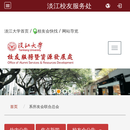
淡江校友服务处
/
/
:::
淡江大学首页
校友会快找
网站导览
Toggle 
:::
首页
系所友会联合总会
:::
处内公告
焦点新闻
校友会公告