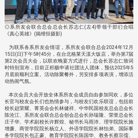
◎系所友会联合总会总会长苏志仁(左4)带领干部们合唱
《真心英雄》(揭维恒摄影)
为联系各系所友会情谊，系所友会联合总会2024年12月
15日(日)下午5时45分，在台北格莱天漾大饭店，举办第7届
第2次会员大会，以联欢晚宴方式进行，总会长苏志仁致词
时特别宣布，目前正积极申请社团法人团体，预估2025年5
月底前顺利立案。活动除聚餐外，另安排多项表演，增添活
动热闹气氛。
本次会员大会开放全体系所友会成员自由参加同欢，多位
长官与校友会长们也热情参与，与校友们欢乐联谊，包括前
校长赵荣耀、菁英会会长林健祥、中华民国校友总会总会长
陈沧江、系所友会联合总会创会总会长孙瑞隆、荣誉总会长
庄子华、学术副校长许辉煌、秘书长马雨沛、理学院院长施
增廉、商管学院院长杨立人、外语学院院长林怡弟、国际事
务学院院长包正豪、教育学院院长陈国华、教务长蔡宗儒、