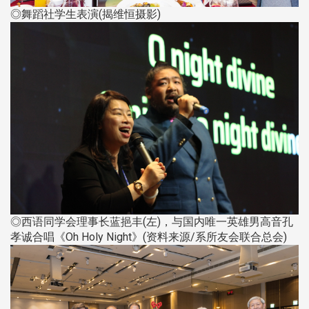
◎舞蹈社学生表演(揭维恒摄影)
◎西语同学会理事长蓝挹丰(左)，与国内唯一英雄男高音孔
孝诚合唱《Oh Holy Night》(资料来源/系所友会联合总会)