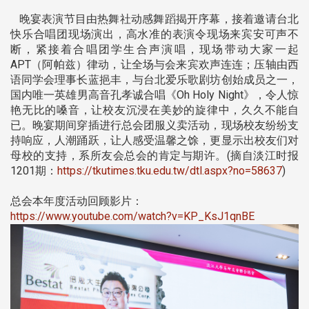
晚宴表演节目由热舞社动感舞蹈揭开序幕，接着邀请台北
快乐合唱团现场演出，高水准的表演令现场来宾安可声不
断，紧接着合唱团学生合声演唱，现场带动大家一起
APT（阿帕兹）律动，让全场与会来宾欢声连连；压轴由西
语同学会理事长蓝挹丰，与台北爱乐歌剧坊创始成员之一，
国内唯一英雄男高音孔孝诚合唱《Oh Holy Night》，令人惊
艳无比的嗓音，让校友沉浸在美妙的旋律中，久久不能自
已。晚宴期间穿插进行总会团服义卖活动，现场校友纷纷支
持响应，人潮踊跃，让人感受温馨之馀，更显示出校友们对
母校的支持，系所友会总会的肯定与期许。(摘自淡江时报
1201期：
https://tkutimes.tku.edu.tw/dtl.aspx?no=58637
)
总会本年度活动回顾影片：
https://www.youtube.com/watch?v=KP_KsJ1qnBE