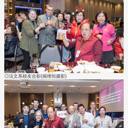
◎法文系校友合影(揭维恒摄影)