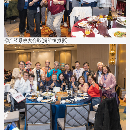
◎产经系校友合影(揭维恒摄影)