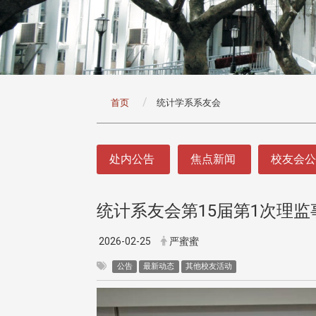
:::
首页
统计学系系友会
:::
处内公告
焦点新闻
校友会
统计系友会第15届第1次理监
2026-02-25
严蜜蜜
公告
最新动态
其他校友活动