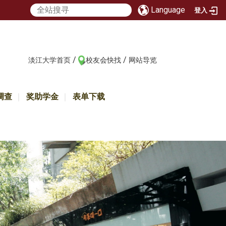
Language
登入
/
/
:::
淡江大学首页
校友会快找
网站导览
调查
奖助学金
表单下载