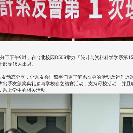
时30分至下午9时，在台北校园D508举办「统计与资料科学学系第
部等16人出席。
友动态分享，让系友会理监事们更了解系友会的活动及运作近
杰出系友颁奖典礼参与学校春之飨宴活动，支持母校活动，并且联
助系上学生的相关活动。