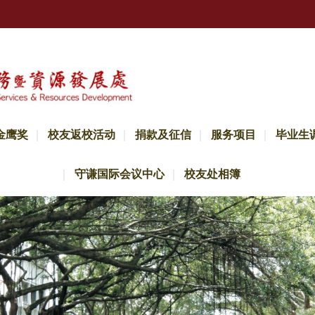
金鹰奖
校友返校活动
捐款及征信
服务项目
毕业生
守谦国际会议中心
校友处相簿