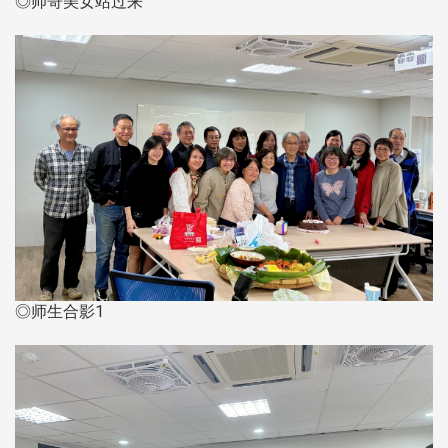
◎帅哥美女站过来
◎师生合影1