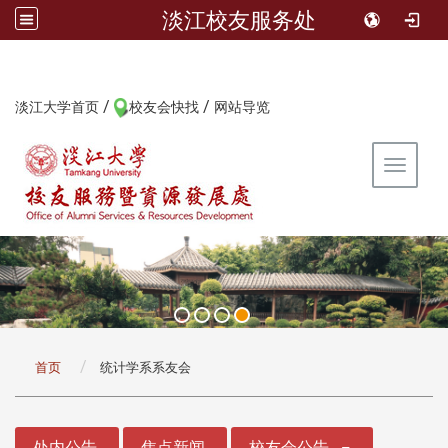
淡江校友服务处
/
/
:::
淡江大学首页
校友会快找
网站导览
Toggle 
:::
首页
统计学系系友会
:::
处内公告
焦点新闻
校友会公告