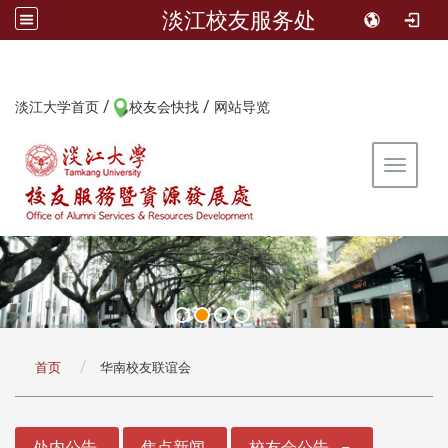
淡江校友服务处
/
/
:::
淡江大学首页
校友会快找
网站导览
Toggle 
:::
首页
华南校友联谊会
:::
处内公告
焦点新闻
校友会公告