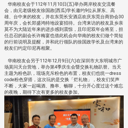
华南校友会于112年11月10日(五)举办两岸校友交流餐
会，由元老级校友徐国政(西瓜)学长邀约9位从屏东、高
雄、台中来的校友，并在东莞长安酒店欢庆东莞台商协会30
周年庆，会长郑盛鸿特地设宴招待。台湾来访的校友及乡亲
莫不为大陆近年来的进步感到震惊，且印尼双年会将至，担
任总召的副会长许梅宴也借此机会向华南的校友们做个简短
的行前说明及提醒，并和此行领队的徐国政学长及台湾来的
校友们约定印尼再相聚。
华南校友会另于112年12月9日(六)在深圳市大东明城市广
场莫问天台营地，举办第4季庆生会暨交换礼物趴替。当天
主题为粉色趴，现场充斥粉色的布置，校友们也统一dress
code粉色穿搭，这次玩的是交换「烂礼物」，校友们笑声
不断，大家一起喝酒、撸串、畅聊，十分开心度过这个难忘
的夜晚，期待下次有更多的校友参加。