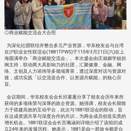
◎商业赋能交流会大合照
为深化社团联结并整合多元产业资源，华东校友会与台湾
在沪职业女性联谊会(1881TPWS)于115年3月21日(六)在上
海圆满举办「商业赋能交流会」。本次盛会由庄淑媚学姐担
纲主持，联动两大具影响力的社团，汇聚健康、金融、网
络、文创及人力谘询等多领域菁英，透过深度对话与资源对
接，成功实践「以交流促合作、以资源共赋能」的核心宗
旨。
会议期间，华东校友会会长邱素蕙分享了校友会历年来所
获得的多项殊荣与深厚的政企资源。她强调，校友会长期致
力于搭建高效的互动平台，此次与1881联谊会的联动，旨
在达成资源共享与深度合作的共识，为两会成员创造实质的
增长机会。1881联谊会会长宫珮涵则详细介绍了该组织成
立24年来的发展历程。她表示，1881是由一群故乡都是台