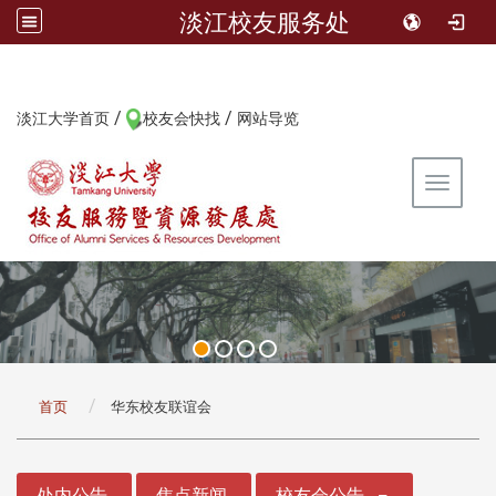
淡江校友服务处
/
/
:::
淡江大学首页
校友会快找
网站导览
Toggle 
:::
首页
华东校友联谊会
:::
处内公告
焦点新闻
校友会公告