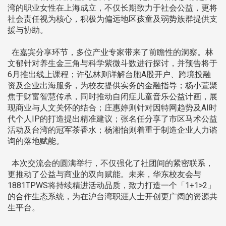
湾的职业女性在上海成立，不仅长期致力于社会公益，更将
社会责任视为核心，积极为偏远地区孩童及弱势族群提供支
援与协助。
在嘉宾分享环节，多位产业专家带来了前瞻性的洞察。林
文郁针对养生金三角与科学紫微斗数进行探讨，并预告将于
6月推出线上课程；许弘林则详解台胞A股开户、跨境投融
资及企业出海服务，为校友提供实务的金融指导；杨小萱聚
焦于财富智慧传承，同时推动自闭症儿童音乐公益计画，展
现商业与人文关怀的结合；庄惠婷则针对因特网趋势及AI时
代个人IP的打造提出精准建议；张名任分享了市区马术公益
活动及台湾的冠军茶香水；杨湘怡则着重于制造企业人力谘
询的落地赋能。
本次交流会的圆满举行，不仅强化了社团间的紧密联系，
更推动了公益与商业的双向赋能。未来，华东校友会与
1881TPWS将持续精进活动品质，致力打造一个「1+1>2」
的合作生态系统，为在沪台湾职涯人士开创更广阔的资源共
生平台。