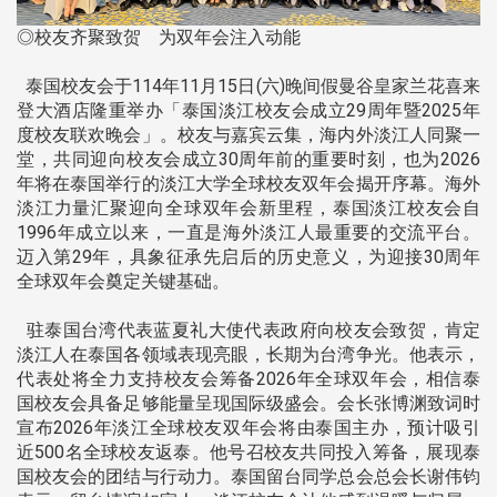
◎校友齐聚致贺 为双年会注入动能
泰国校友会于114年11月15日(六)晚间假曼谷皇家兰花喜来
登大酒店隆重举办「泰国淡江校友会成立29周年暨2025年
度校友联欢晚会」。校友与嘉宾云集，海内外淡江人同聚一
堂，共同迎向校友会成立30周年前的重要时刻，也为2026
年将在泰国举行的淡江大学全球校友双年会揭开序幕。海外
淡江力量汇聚迎向全球双年会新里程，泰国淡江校友会自
1996年成立以来，一直是海外淡江人最重要的交流平台。
迈入第29年，具象征承先启后的历史意义，为迎接30周年
全球双年会奠定关键基础。
驻泰国台湾代表蓝夏礼大使代表政府向校友会致贺，肯定
淡江人在泰国各领域表现亮眼，长期为台湾争光。他表示，
代表处将全力支持校友会筹备2026年全球双年会，相信泰
国校友会具备足够能量呈现国际级盛会。会长张博渊致词时
宣布2026年淡江全球校友双年会将由泰国主办，预计吸引
近500名全球校友返泰。他号召校友共同投入筹备，展现泰
国校友会的团结与行动力。泰国留台同学总会总会长谢伟钧