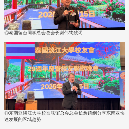
◎泰国留台同学总会总会长谢伟钧致词
◎东南亚淡江大学校友联谊总会总会长詹镇纲分享东南亚快
速发展的区域趋势