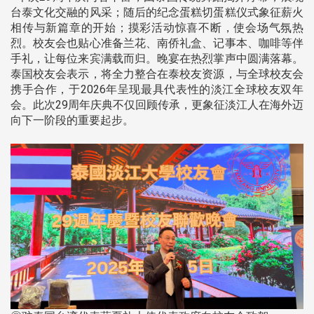
台泰文化交融的风采；随后的纪念蛋糕切蛋糕仪式象征薪火
相传与新篇章的开始；摸彩活动惊喜不断，使会场气氛热
烈。校友会也贴心准备兰花、南侨礼盒、记事本、咖啡等伴
手礼，让每位来宾满载而归。晚宴在热烈掌声中圆满落幕。
泰国校友会表示，将全力整合在泰校友资源，与全球校友会
携手合作，于2026年呈现最具代表性的淡江全球校友双年
会。此次29周年庆典不仅回顾传承，更象征淡江人在海外迈
向下一阶段的重要起步。