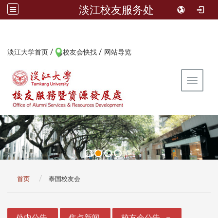
淡江校友服务处
/
/
:::
淡江大学首页
校友会快找
网站导览
Toggle 
:::
首页
泰国校友会
:::
处内公告
焦点新闻
校友会公告