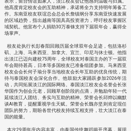
表示，留台情谊如家人，淡江校友会让他感到温暖与归属。
他高度肯定校友会的互助精神，承诺将全力支持明年筹备工
作。东南亚校友联谊总会总会长詹镇纲分享东南亚快速发展
的区域趋势，指出越南等国具高投资潜力，呼吁校友掌握区
域契机。他宣布个人捐助30万泰铢支持下届双年会，赢得全
场掌声。
校友处执行长彭春阳回顾历届全球双年会足迹，包括洛杉
矶、上海、马来西亚、加拿大、宜兰、印尼与休士顿。他指
出淡江已迈向建校75周年，全球校友对泰国主办的下一届双
年会期待甚高，日本等多国校友已准备组团参加。马来西亚
校友会会长何子瑜分享当地校友会长年互助的优良传统，期
待与泰国校友会深化合作。他鼓励大家踊跃参加2026年活
动，共同拓展淡江的国际网络。泰国淡江校友会名誉会长张
华国作为创会元老，回顾草创阶段的点滴，并勉励年轻一代
延续淡江人团结、务实与互助的精神。荣誉会长邱烨以幽默
谈AI教育，提醒重视学生天赋。荣誉会长魏亦坚则肯定现任
团队的努力，期盼各世代校友持续互相支持，壮大淡江在泰
国的能量。
本次29周年庆内容丰富，由泰国传统舞蹈揭开序幕，展现