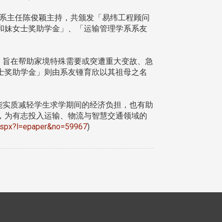
，由系主任陈俊颖主持，共颁发「易纬工程顾问
和妹女士奖助学金」、「运输管理学系系友
，旨在帮助家境特殊需要或突遭重大变故、急
士奖助学金」则由系友锺育欣以其祖母之名
能实质减轻学生求学期间的经济负担，也有助
，为有志投入运输、物流与智慧交通领域的
l.aspx?l=epaper&no=59967
)