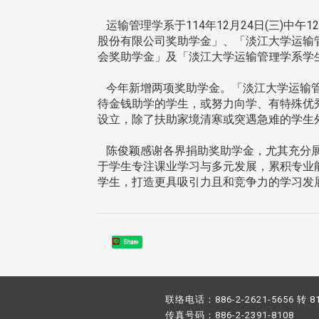
运输管理学系于114年12月24日(三)中
股份有限公司奖助学金」、「淡江大学运输
会奖助学金」及「淡江大学运输管理学系学
今年新增两项奖助学金。「淡江大学运输管
待金钱助学的学生，或努力向学、有特殊优
设立，除了扶助家境清寒或突遇急难的学生
陈俊颖感谢各界捐助奖助学金，尤其充分展
于学生专注课业学习与多元发展，累积专业
学生，打造更具吸引力且和竞争力的学习发展
Share
联络电话：886-2-2621-5656 转 8
传真号码：886-2-2391-8108