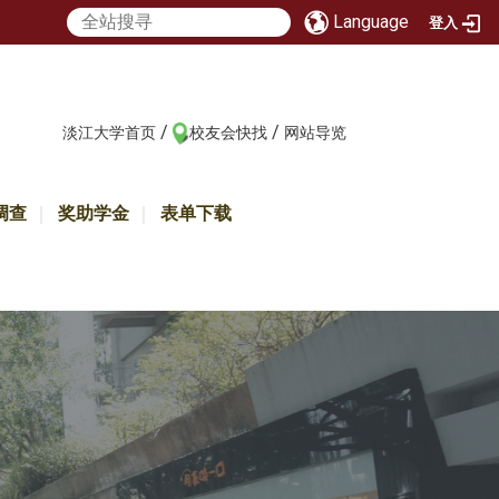
Language
登入
/
/
:::
淡江大学首页
校友会快找
网站导览
调查
奖助学金
表单下载