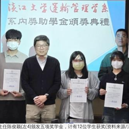
陈俊颖(左4)颁发五项奖学金，计有12位学生获奖(资料来源/