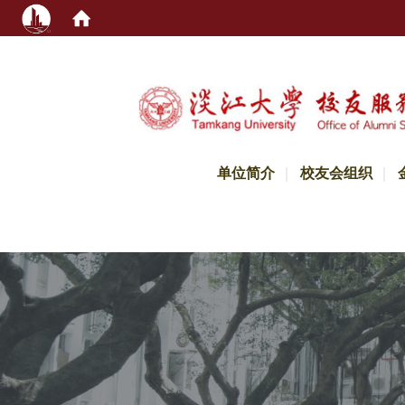
:::
单位简介
校友会组织