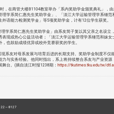
午12时，在商管大楼B1104教室举办「系内奖助学金颁奖典礼」
管理学系简仁惠先生奖助学金」、「淡江大学运输管理学系锺范
生外语能力检测奖学金」等5项奖助学金，计有12位学生获奖。
理学系简仁惠先生奖助学金」由系友简子复以其父亲之名设立
秀表现或热心公益活动者；「淡江大学运输管理学系锺范和妹女
外，也鼓励成绩优异或校外竞赛获奖的学生。
现系友对母系发展与培育后进的长期支持。奖助学金制度不仅
能力与实务经验。他同时指出，系上将持续整合系友与产业资源
舞台。(摘自淡江时报1238期：
https://tkutimes.tku.edu.tw/dt
122～8127