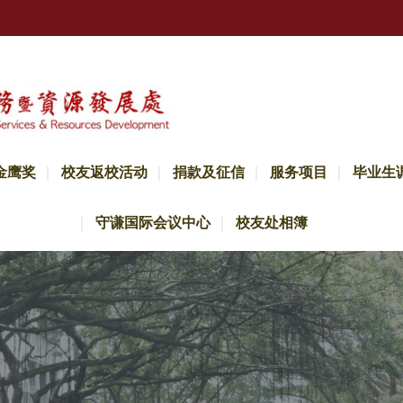
金鹰奖
校友返校活动
捐款及征信
服务项目
毕业生
守谦国际会议中心
校友处相簿