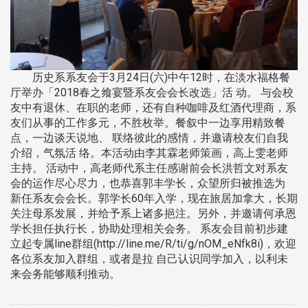
历史系系友会于3月24日(六)中午12时，在淡水福格餐
厅举办「2018春之飨宴暨系友会会长改选」活 动。 与会校
友中有退休、在职的老师，还有自种咖啡及红酒代理商，系
友们从事的工作多元，不胜枚举。餐叙中一边享用精致餐
点，一边谈天说地、 联络彼此的感情，并邀请校友们自我
介绍，气氛活 络。本活动由李其霖老师策画，高上雯老师
主持。 活动中，高老师代系主任感谢前会长洪哲文对系友
会的运作尽心尽力，也恭喜郭丰学长，众望所归被推选为
新任系友会会长。郭学长60年入学，现在旅居加拿大，长期
关注母系发展，并给予系上诸多挹注。另外，并邀请何承恩
学长担任执行长，协助处理相关会务。 系友会目前初步建
立起专属line群组(http://line.me/R/ti/g/nOM_eNfk8i)，欢迎
各位系友加入群组，或者是拉 自己认识同学加入，以利未
来会务能够顺利推动。