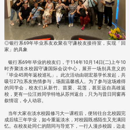
◎银行系69年毕业系友欢聚在守谦校友接待室，实现「回
家」的具象
银行系69年毕业的校友们，于114年10月14日(二)上午10
时齐聚淡水校园守谦国际会议中心，展开一场别具意义的
「毕业45周年返校巡礼」。此次活动由胡宏基学长发起，共
吸引27位系友热情参与，场面温馨感人。为了参与这场难得
的同学会，校友们从新竹、苗栗、花莲，甚至远自高雄返
校，更有一位汪姓同学特地从苏州返台，只为与昔日同窗再
叙情谊，令人动容。
当年大家在淡水校园修习大一课程后，便转往台北校园完
成后续三年学业，如今重返淡水，对校园既感陌生又充满回
忆。在校友处同仁的陪同与导览下，一行人漫步校园，边走