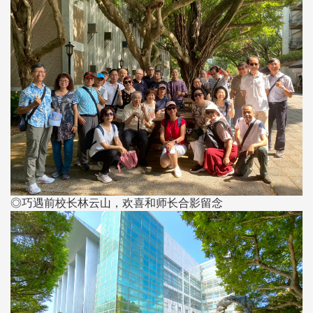
◎巧遇前校长林云山，欢喜和师长合影留念