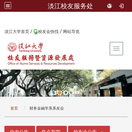
淡江校友服务处
/
/
:::
淡江大学首页
校友会快找
网站导览
Toggle 
:::
首页
财务金融学系系友会
:::
处内公告
焦点新闻
校友会公告