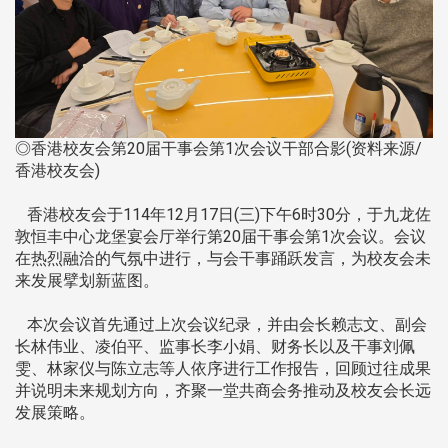
◎香港校友会第20届干事会第1次会议干部合影(资料来源/
香港校友会)
香港校友会于114年12月17日(三)下午6时30分，于九龙佐
敦恒丰中心龙堡宴会厅举行第20届干事会第1次会议。会议
在热烈融洽的气氛中进行，与会干事踊跃发言，为校友会未
来发展擘划新蓝图。
本次会议首先通过上次会议纪录，并由会长赖志文、副会
长林伟业、凌伯平、监事长李小娟、财务长以及干事刘佩
雯、林家仪与陈立志等人依序进行工作报告，回顾过往成果
并说明未来规划方向，齐聚一堂共商会务推动及校友会长远
发展策略。