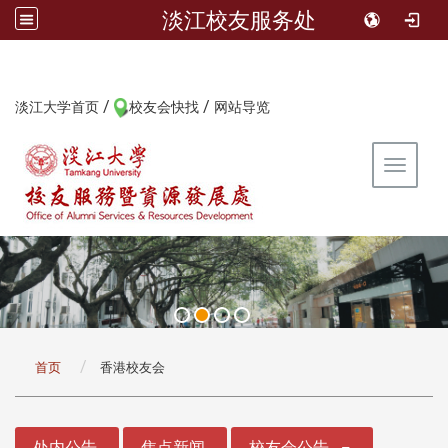
淡江校友服务处
/
/
:::
淡江大学首页
校友会快找
网站导览
Toggle 
:::
首页
香港校友会
:::
处内公告
焦点新闻
校友会公告