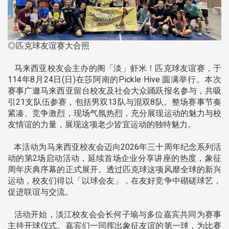
◎匹克球友谊赛大合照
马来西亚校友会主办的阁「淡」虾米！匹克球友谊赛，于
114年8月24日(日)在莎阿南的Pickle Hive 圆满举行。本次
赛事广邀马来西亚留台校友及社会大众踊跃报名参与，共吸
引21支队伍参赛，包括男双13队与混双8队。整场赛事节奏
紧凑、竞争激烈，现场气氛热烈，充分展现运动的魅力与校
友情谊的力量，展现这项老少皆宜运动的独特魅力。
本活动为马来西亚校友会迈向2026年三十周年纪念系列活
动的第2场启动活动，延续首场企业分享讲座的热度，象征
周年庆典序幕的正式展开。透过匹克球这项风靡全球的新兴
运动，校友们得以「以球会友」，在友好竞争中砌磋球艺，
促进联谊与交流。
活动开始，淡江校友会会长何子瑜与多位嘉宾共同为赛事
主持开球仪式。嘉宾们一同挥出象征友谊的第一球，为比赛