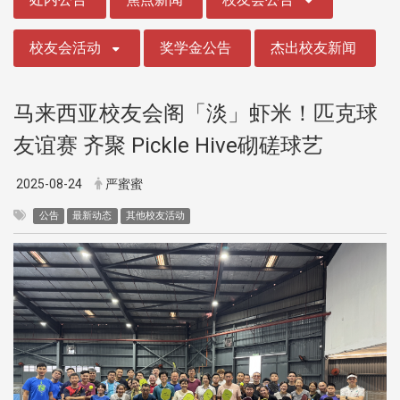
校友会活动
奖学金公告
杰出校友新闻
马来西亚校友会阁「淡」虾米！匹克球
友谊赛 齐聚 Pickle Hive砌磋球艺
2025-08-24
严蜜蜜
公告
最新动态
其他校友活动