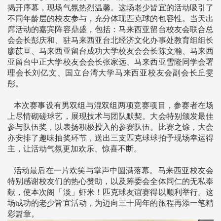
揭开序幕，现场气氛热烈温馨。这场老少皆宜的活动吸引了
不同年龄层的校友参与，充分体现匹克球的包容性。当天出
席活动的嘉宾阵容鼎盛，包括：马来西亚留台校友会联合总
会会长彭庆和、驻马来西亚台北经济文化办事处教育组组长
廖苡亘、马来西亚留台成功大学校友会会长陈文瀚、马来西
亚留台中正大学校友会会长张家远、马来西亚雪隆同学会署
理会长刘亿文、国立台湾大学马来西亚校友会副会长丘雯
彤。
本次赛事设有男双组与混双组两项竞赛项目，参赛者在场
上尽情砌磋球艺，展现技术与团队默契。大会特别颁发最佳
参与队伍奖，以表扬积极投入的参赛队伍。比赛之馀，大会
亦安排了趣味抽奖环节，送出三支匹克球球拍予现场幸运得
主，让活动气氛更加欢乐、惊喜不断。
活动最后在一片欢笑与掌声中圆满落幕。马来西亚校友会
特别感谢校友们的热心赞助，以及筹委会全体同仁的无私奉
献，使本次阁「淡」虾米！匹克球友谊赛得以顺利举行。这
场成功的老少皆宜活动，为迈向三十周年的旅程再添一笔精
彩篇章。