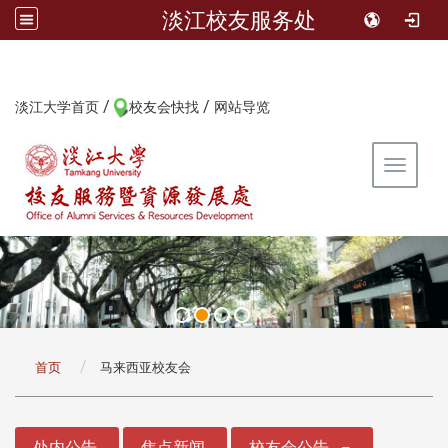
淡江校友服务处
/
/
:::
淡江大学首页
校友会快找
网站导览
Toggle 
:::
首页
马来西亚校友会
:::
处内公告
焦点新闻
校友会公告