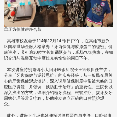
◎牙齿保健讲座合影
高雄市校友会于114年12月14日(日)下午，在高雄市新兴
区国泰世华金融大楼举办「牙齿保健与胶原蛋白的秘密」健
康讲座，吸引逾30位学长姐踊跃参与，现场气氛热络，在知
识交流与温馨互动中度过充实愉快的周日下午。
本次讲座特别邀请小太阳牙医诊所院长王宏钦担任主讲，
分享「牙齿保健与逆转思维」的实务经验，从一般民众最关
心的牙齿保健观念谈起，深入说明健保制度中常被忽略的口
腔医疗资源，并强调「预防胜于治疗」的重要性。王院长以
深入浅出的方式，详细介绍植牙流程、根管治疗、拔牙及牙
周病处理等常见疗程，协助校友建立正确的口腔照护观
念。
此外，讲座下半场也延伸探讨胶原蛋白与皮肤、口腔健康