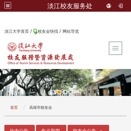
淡江校友服务处
/
/
:::
淡江大学首页
校友会快找
网站导览
Toggle 
:::
首页
高雄市校友会
:::
处内公告
焦点新闻
校友会公告