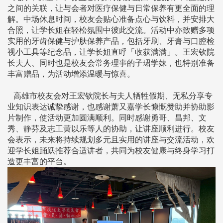
之间的关联，让与会者对医疗保健与日常保养有更全面的理
解。中场休息时间，校友会贴心准备点心与饮料，并安排大
合照，让学长姐在轻松氛围中彼此交流。活动中亦致赠多项
实用的牙齿保健与护肤保养产品，包括牙刷、牙膏与口腔检
视小工具等纪念品，让学长姐直呼「收获满满」。王宏钦院
长夫人、同时也是校友会常务理事的子珺学妹，也特别准备
丰富赠品，为活动增添温暖与惊喜。
高雄市校友会对王宏钦院长与夫人牺牲假期、无私分享专
业知识表达诚挚感谢，也感谢萧又嘉学长慷慨赞助并协助影
片制作，使活动更加圆满顺利。同时感谢勇哥、昌邦、文
秀、静芬及志工黄以乐等人的协助，让讲座顺利进行。校友
会表示，未来将持续规划多元且实用的讲座与交流活动，欢
迎学长姐踊跃推荐合适讲者，共同为校友健康与终身学习打
造更丰富的平台。