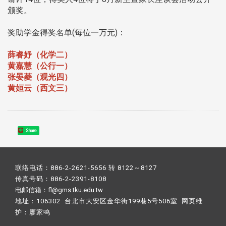
颁奖。
奖助学金得奖名单(每位一万元)：
薛睿妤（化学二）
黄嘉慧（公行一）
张晏菱（观光四）
黄姮云
（西
文三）
Share
联络电话：886-2-2621-5656 转 8122～8127
传真号码：886-2-2391-8108
电邮信箱：fl@gms.tku.edu.tw
地址：106302 台北市大安区金华街199巷5号506室 网页维
护：
廖家鸣​