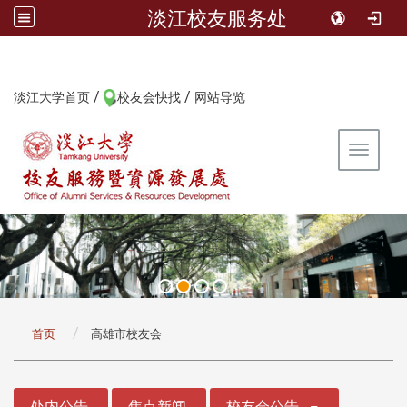
淡江校友服务处
/
/
:::
淡江大学首页
校友会快找
网站导览
Toggle 
:::
首页
高雄市校友会
:::
处内公告
焦点新闻
校友会公告