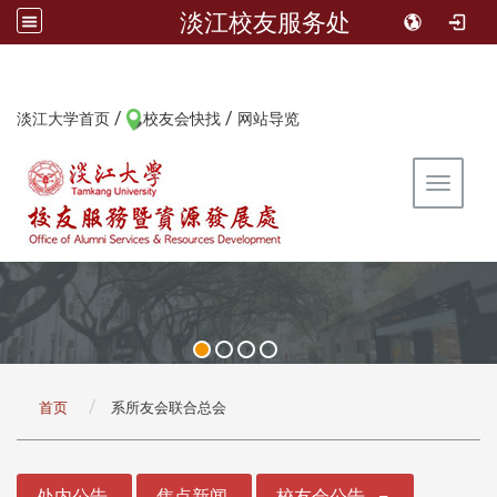
淡江校友服务处
/
/
:::
淡江大学首页
校友会快找
网站导览
Toggle 
:::
首页
系所友会联合总会
:::
处内公告
焦点新闻
校友会公告