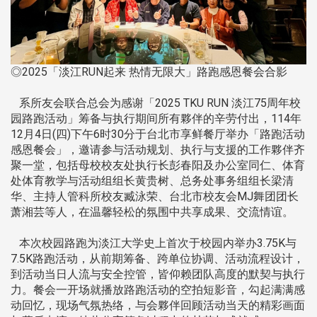
◎2025「淡江RUN起来 热情无限大」路跑感恩餐会合影
系所友会联合总会为感谢「2025 TKU RUN 淡江75周年校
园路跑活动」筹备与执行期间所有夥伴的辛劳付出，114年
12月4日(四)下午6时30分于台北市享鲜餐厅举办「路跑活动
感恩餐会」，邀请参与活动规划、执行与支援的工作夥伴齐
聚一堂，包括母校校友处执行长彭春阳及办公室同仁、体育
处体育教学与活动组组长黄贵树、总务处事务组组长梁清
华、主持人管科所校友臧泳荣、台北市校友会MJ舞团团长
萧湘芸等人，在温馨轻松的氛围中共享成果、交流情谊。
本次校园路跑为淡江大学史上首次于校园内举办3.75K与
7.5K路跑活动，从前期筹备、跨单位协调、活动流程设计，
到活动当日人流与安全控管，皆仰赖团队高度的默契与执行
力。餐会一开场就播放路跑活动的空拍短影音，勾起满满感
动回忆，现场气氛热络，与会夥伴回顾活动当天的精彩画面