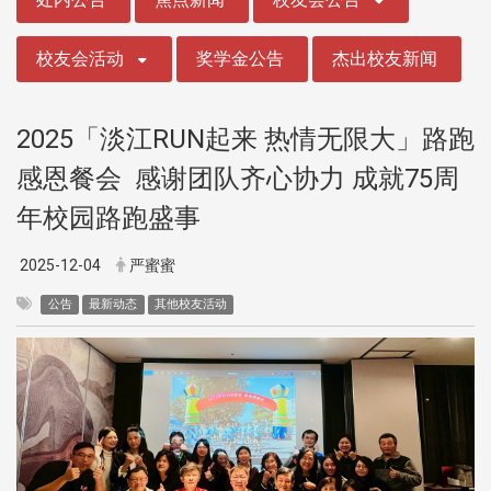
校友会活动
奖学金公告
杰出校友新闻
2025「淡江RUN起来 热情无限大」路跑
感恩餐会 感谢团队齐心协力 成就75周
年校园路跑盛事
2025-12-04
严蜜蜜
公告
最新动态
其他校友活动