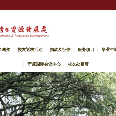
金鹰奖
校友返校活动
捐款及征信
服务项目
毕业生
守谦国际会议中心
校友处相簿