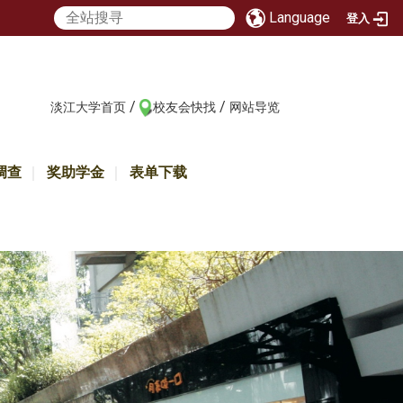
Language
登入
/
/
:::
淡江大学首页
校友会快找
网站导览
调查
奖助学金
表单下载