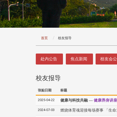
:::
首页
校友报导
:::
处内公告
焦点新闻
校友会
校友报导
张贴日期
标题
2025-04-22
健康与科技共融 —
健康养身讲
2024-07-03
燃烧体育魂迎接每场赛事 「生命