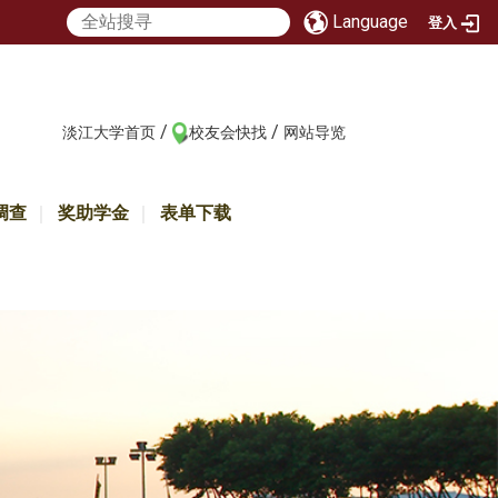
Language
登入
/
/
:::
淡江大学首页
校友会快找
网站导览
调查
奖助学金
表单下载