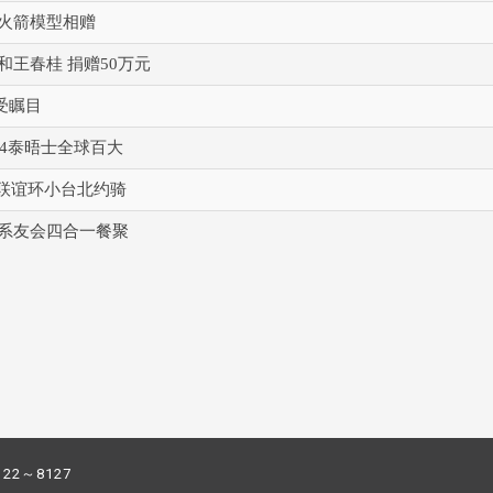
系火箭模型相赠
和王春桂 捐赠50万元
受瞩目
24泰晤士全球百大
校联谊环小台北约骑
与系友会四合一餐聚
122～8127