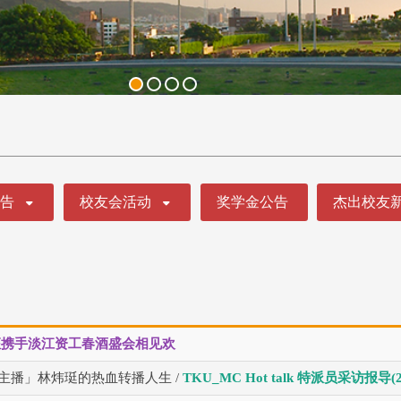
公告
校友会活动
奖学金公告
杰出校友
座携手淡江资工春酒盛会相见欢
主播」林炜珽的热血转播人生 /
TKU_MC Hot talk 特派员采访报导(20