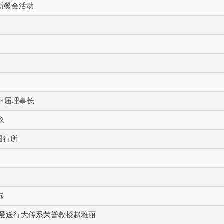
新餐会活动
4届理事长
议
国行所
选
沐爱送行大传系荣誉教授赵雅丽