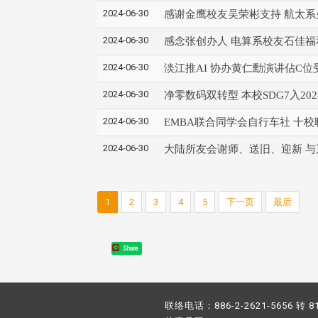
2024-06-30
感谢金鹰校友吴荣彬支持 航太
2024-06-30
感念张创办人 电算系校友石佳福
2024-06-30
淡江推AI 协办黄仁勳演讲佔C位
2024-06-30
净零数码双转型 本校SDG7入20
2024-06-30
EMBA联合同学会自行车社 十
2024-06-30
大陆所友会谢师、送旧、迎新 
1
2
3
4
5
下一页
最后
Share
联络电话：886-2-2621-5656 转 8