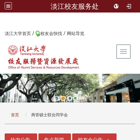
淡江校友服务处
/
/
:::
淡江大学首页
校友会快找
网站导览
Toggle 
:::
首页
商管硕士联合同学会
:::
处内公告
焦点新闻
校友会公告