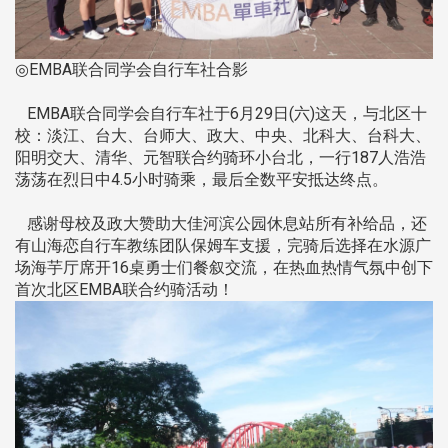
◎EMBA联合同学会自行车社合影
EMBA联合同学会自行车社于6月29日(六)这天，与北区十
校：淡江、台大、台师大、政大、中央、北科大、台科大、
阳明交大、清华、元智联合约骑环小台北，一行187人浩浩
荡荡在烈日中4.5小时骑乘，最后全数平安抵达终点。
感谢母校及政大赞助大佳河滨公园休息站所有补给品，还
有山海恋自行车教练团队保姆车支援，完骑后选择在水源广
场海芋厅席开16桌勇士们餐叙交流，在热血热情气氛中创下
首次北区EMBA联合约骑活动！