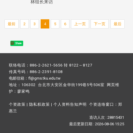
林组长来访
最前
2
3
4
5
6
上一页
下一页
最后
Share
联络电话：886-2-2621-5656 转 8122～8127
传真号码：886-2-2391-8108
电邮信箱：fl@gms.tku.edu.tw
地址：106302 台北市大安区金华街199巷5号506室 网页维
护：
廖家鸣​
个资政策
|
隐私权政策
|
个人资料告知声明
个资连络窗口：
郑
惠兰
造访人次 : 28815431
最后更新日期 :
2026-08-06 15:25