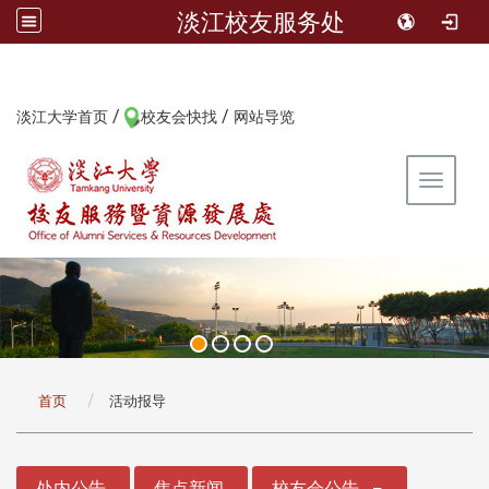
淡江校友服务处
/
/
:::
淡江大学首页
校友会快找
网站导览
Toggle 
:::
首页
活动报导
:::
处内公告
焦点新闻
校友会公告