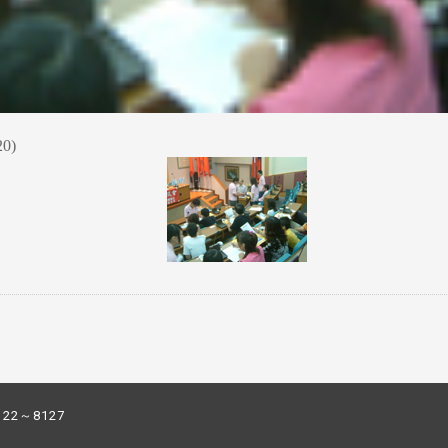
0)
122～8127