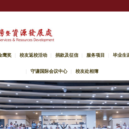
金鹰奖
校友返校活动
捐款及征信
服务项目
毕业生
守谦国际会议中心
校友处相簿