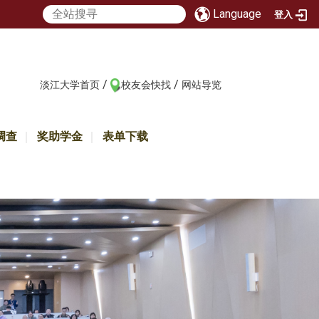
Language
登入
/
/
:::
淡江大学首页
校友会快找
网站导览
调查
奖助学金
表单下载