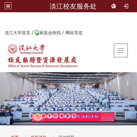
淡江校友服务处
/
/
:::
淡江大学首页
校友会快找
网站导览
Toggle 
:::