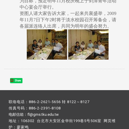
为目标，预定明年11月校庆晚上于剑潭青年活动
中心宴会厅举行。
资图人请大家告诉大家，一起来共襄盛举，2009
年11月7日下午2时将于淡水校园召开筹备会，请
各届派连络人出席，共同为明年的盛会努力。
Share
联络电话：886-2-2621-5656 转 8122～8127
传真号码：886-2-2391-8108
电邮信箱：fl@gms.tku.edu.tw
地址：106302 台北市大安区金华街199巷5号506室 网页维
护：
廖家鸣​