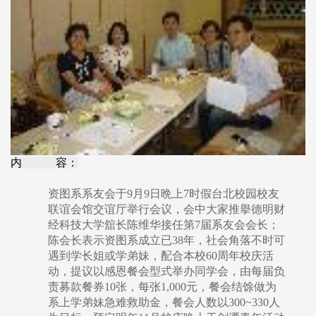
内 容：
资图系系友会于9月9日晩上7时假台北校园校友
联谊会馆交谊厅举行会议，会中大家推擧德明财
经科技大学舘长陈维华接任第7届系友会会长；
陈会长表示资图系成立已38年，社会角落不时可
遇到学长姐或学弟妹，配合本校60周年校庆活
动，提议以感恩餐会型式举办同学会，由每届负
责募款餐券10张，每张1,000元，餐会结馀做为
系上学弟妹急难救助金，餐会人数以300~330人