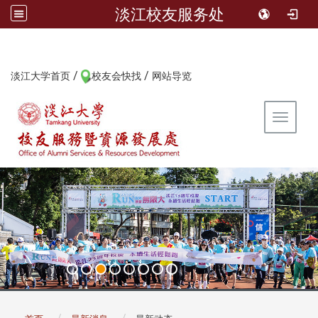
淡江校友服务处
/
/
:::
淡江大学首页
校友会快找
网站导览
Toggle 
:::