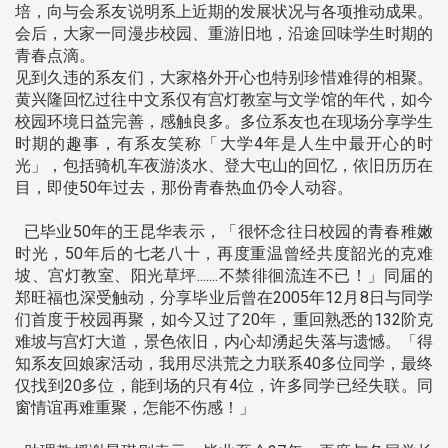
培，向与会系友说明系上近期的发展状况与各项推动成果。
会后，大家一同漫步校园、重游旧地，沿途回味学生时期的
青春点滴。
见到久违的系友们，大家格外开心也特别珍惜难得的相聚。
黄兴隆回忆过往中文系仅有宫灯教室与文学馆的年代，如今
校园环境日益完善，感触良多。多位系友也在现场分享学生
时期的趣事，有系友笑称「大学4年是人生中最开心的时
光」，包括骑机车夜游淡水、登大屯山的回忆，依旧历历在
目，即使50年过去，那份青春热血仍令人动容。
已毕业50年的王昆华表示，「很怀念往日校园的青春稚嫩
时光，50年后的七老八十，再度重温曾经共度韶光的克难
坡、宫灯教室、阳光草坪.......不禁徘徊流连不已！」同届的
郑旺福也深受触动，分享毕业后曾在2005年12月8日与同学
们首度于校园再聚，如今又过了20年，重回熟悉的132阶克
难坡与宫灯大道，景色依旧，内心却湧起失落与遗憾。「得
知系友回娘家活动，我用尽洪荒之力联系40多位同学，最终
仅找到20多位，能到场的只有4位，许多同学已经失联。同
窗情谊再难重聚，怎能不伤感！」