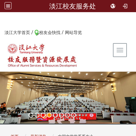
淡江校友服务处
/
/
:::
淡江大学首页
校友会快找
网站导览
Toggle 
:::