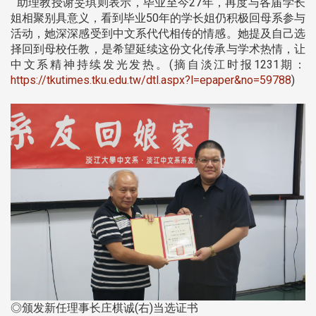
助理教授谢旻琪则表示，毕业至今27年，再度与各届学长
姐相聚别具意义，看到毕业50年的学长姐仍积极回母系参与
活动，她深深感受到中文系代代相传的情感。她提及自己选
择回到母校任教，是希望延续这份文化传承与学术热情，让
中文系精神持续发光发热。(摘自淡江时报1231期：
https://tkutimes.tku.edu.tw/dtl.aspx?l=epaper&no=59788
)
◎颁发新任理事长庄棋诚(右)当选证书