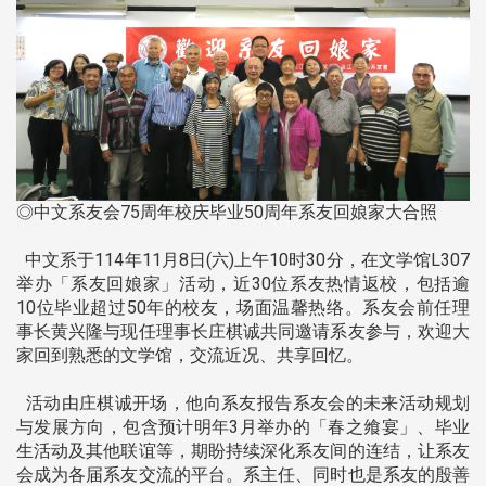
◎中文系友会75周年校庆毕业50周年系友回娘家大合照
中文系于114年11月8日(六)上午10时30分，在文学馆L307
举办「系友回娘家」活动，近30位系友热情返校，包括逾
10位毕业超过50年的校友，场面温馨热络。系友会前任理
事长黄兴隆与现任理事长庄棋诚共同邀请系友参与，欢迎大
家回到熟悉的文学馆，交流近况、共享回忆。
活动由庄棋诚开场，他向系友报告系友会的未来活动规划
与发展方向，包含预计明年3月举办的「春之飨宴」、毕业
生活动及其他联谊等，期盼持续深化系友间的连结，让系友
会成为各届系友交流的平台。系主任、同时也是系友的殷善