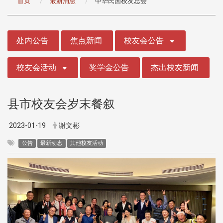
首页
最新消息
中华民国校友总会
:::
处内公告
焦点新闻
校友会公告
校友会活动
奖学金公告
杰出校友新闻
县市校友会岁末餐叙
2023-01-19
谢文彬
公告
最新动态
其他校友活动