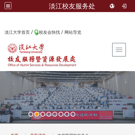
淡江校友服务处
/
/
:::
淡江大学首页
校友会快找
网站导览
Toggle 
:::