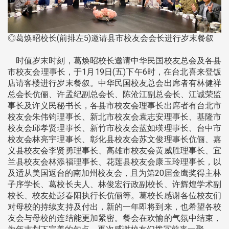
◎葛焕昭校长(前排左5)邀请县市校友会会长进行岁末餐叙
时值岁末时刻，葛焕昭校长邀请中华民国校友总会及各县
市校友会理事长，于1月19日(五)下午6时，在台北喜来登饭
店请客楼进行岁末餐叙。中华民国校友总会出席者有林健祥
总会长伉俪、许孟纪副总会长、陈沧江副总会长、江诚荣监
事长及许义民秘书长，各县市校友会理事长出席者有台北市
校友会朱伟钧理事长、新北市校友会袁志安理事长、基隆市
校友会邱孝贤理事长、新竹市校友会蓝如瑛理事长、台中市
校友会林亮宇理事长、彰化县校友会苏文俊理事长伉俪、嘉
义县校友会李贤勇理事长、高雄市校友会黄威胜理事长、宜
兰县校友会林添福理事长、花莲县校友会康玉玲理事长，以
及适从美国返台的南加州校友会，且为第20届金鹰奖得主林
子序学长、葛校长夫人、林俊宏行政副校长、许辉煌学术副
校长、校友处彭春阳执行长伉俪等。葛校长感谢各位校友们
对母校的持续支持及付出，新的一年即将到来，也希望各校
友会与母校的连结能更加紧密。餐会在欢愉的气氛中结束，